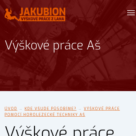
Výškové práce Aš
ÚVOD
→
KDE VŠUDE PŮSOBÍME?
→
VÝŠKOVÉ PRÁCE
POMOCÍ HOROLEZECKÉ TECHNIKY AŠ
Výškové práce