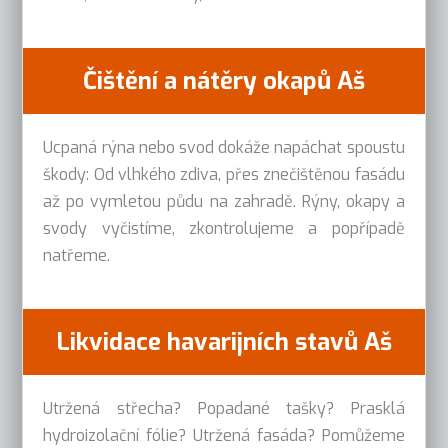
Čištění a nátěry okapů Aš
Ucpaná rýna nebo svod dokáže napáchat spoustu
škody: Od vlhkého zdiva, přes znečištěnou fasádu
až po vymletou půdu na zahradě. Rýny, okapy a
svody vyčistíme, zkontrolujeme a popřípadě
natřeme.
Likvidace havarijních stavů Aš
Utržená střecha? Popadané tašky? Prasklá
hydroizolační fólie? Utržená fasáda? Pomůžeme