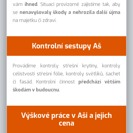
vám
ihned
. Situaci provizorně zajistíme tak, aby
se
nenavyšovaly škody a nehrozila další újma
na majetku či zdraví.
Kontrolní sestupy Aš
Provádíme kontroly střešní krytiny, kontroly
celistvosti střešní fólie, kontroly světlíků, šachet
či fasád. Kontrolní činnost
předchází větším
škodám v budoucnu
.
Výškové práce v Aši a jejich
cena