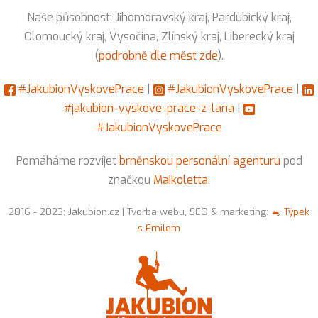
Naše působnost: Jihomoravský kraj, Pardubický kraj,
Olomoucký kraj, Vysočina, Zlínský kraj, Liberecký kraj
(
podrobně dle měst zde
).
#JakubionVyskovePrace
|
#JakubionVyskovePrace
|
#jakubion-vyskove-prace-z-lana
|
#JakubionVyskovePrace
Pomáháme rozvíjet
brněnskou personální agenturu
pod
značkou
Maikoletta
.
2016 - 2023: Jakubion.cz | Tvorba webu, SEO & marketing:
🐁 Týpek
s Emilem