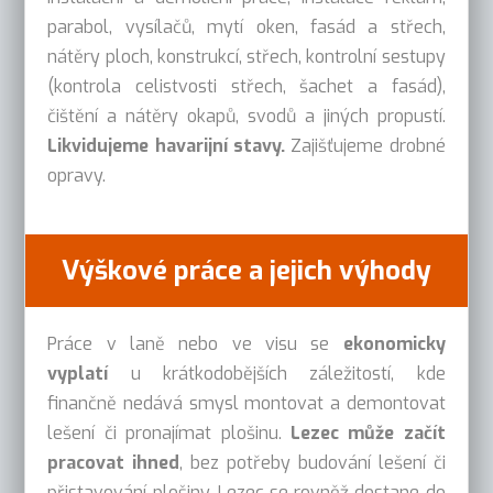
parabol, vysílačů, mytí oken, fasád a střech,
nátěry ploch, konstrukcí, střech, kontrolní sestupy
(kontrola celistvosti střech, šachet a fasád),
čištění a nátěry okapů, svodů a jiných propustí.
Likvidujeme havarijní stavy.
Zajišťujeme drobné
opravy.
Výškové práce a jejich výhody
Práce v laně nebo ve visu se
ekonomicky
vyplatí
u krátkodobějších záležitostí, kde
finančně nedává smysl montovat a demontovat
lešení či pronajímat plošinu.
Lezec může začít
pracovat ihned
, bez potřeby budování lešení či
přistavování plošiny. Lezec se rovněž dostane do