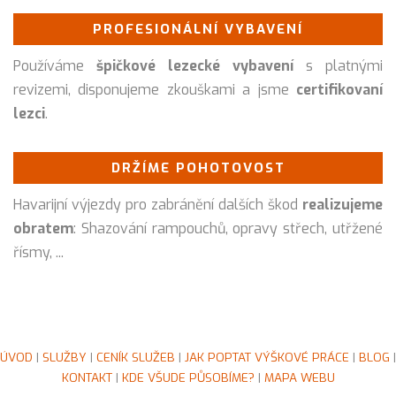
PROFESIONÁLNÍ VYBAVENÍ
Používáme
špičkové lezecké vybavení
s platnými
revizemi, disponujeme zkouškami a jsme
certifikovaní
lezci
.
DRŽÍME POHOTOVOST
Havarijní výjezdy pro zabránění dalších škod
realizujeme
obratem
: Shazování rampouchů, opravy střech, utřžené
řísmy, ...
ÚVOD
|
SLUŽBY
|
CENÍK SLUŽEB
|
JAK POPTAT VÝŠKOVÉ PRÁCE
|
BLOG
|
KONTAKT
|
KDE VŠUDE PŮSOBÍME?
|
MAPA WEBU