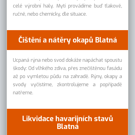
celé výrobní haly. Mytí provádíme buď tlakově,
ručně, nebo chemicky, dle situace.
Čištění a nátěry okapů Blatná
Ucpaná rýna nebo svod dokáže napáchat spoustu
škody: Od vlhkého zdiva, přes znečištěnou fasádu
až po vymletou půdu na zahradě. Rýny, okapy a
svody vyčistíme, zkontrolujeme a popřípadě
natřeme.
Likvidace havarijních stavů
Blatná