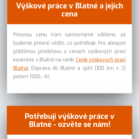
Výškové práce v Blatné a jejich
cena
Přesnou cenu Vám samozřejmě sdělíme, až
budeme přesně vědět, co potřebuje. Pro alespoň
přibližnou představu o cenách výškových prací
koukněte v Blatné na ceník:
Ceník výškových prací
Blatná
. Doprava do Blatné a zpět (100 km x 2)
potom 1500,- Kč.
Potřebuji výškové práce v
Blatné - ozvěte se nám!