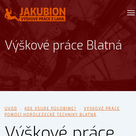
Výškové práce Blatná
ÚVOD
→
KDE VŠUDE PŮSOBÍME?
→
VÝŠKOVÉ PRÁCE
POMOCÍ HOROLEZECKÉ TECHNIKY BLATNÁ
Výškové práce