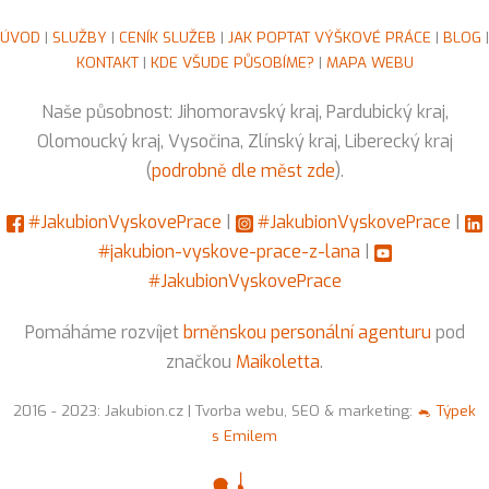
ÚVOD
|
SLUŽBY
|
CENÍK SLUŽEB
|
JAK POPTAT VÝŠKOVÉ PRÁCE
|
BLOG
|
KONTAKT
|
KDE VŠUDE PŮSOBÍME?
|
MAPA WEBU
Naše působnost: Jihomoravský kraj, Pardubický kraj,
Olomoucký kraj, Vysočina, Zlínský kraj, Liberecký kraj
(
podrobně dle měst zde
).
#JakubionVyskovePrace
|
#JakubionVyskovePrace
|
#jakubion-vyskove-prace-z-lana
|
#JakubionVyskovePrace
Pomáháme rozvíjet
brněnskou personální agenturu
pod
značkou
Maikoletta
.
2016 - 2023: Jakubion.cz | Tvorba webu, SEO & marketing:
🐁 Týpek
s Emilem