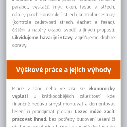
parabol, vysílačů, mytí oken, fasád a střech,
nátěry ploch, konstrukcí, střech, kontrolní sestupy
(kontrola celistvosti střech, šachet a fasád),
čištění a nátěry okapů, svodů a jiných propustí.
Likvidujeme havarijní stavy.
Zajišťujeme drobné
opravy.
Výškové práce a jejich výhody
Práce v laně nebo ve visu se
ekonomicky
vyplatí
u krátkodobějších záležitostí, kde
finančně nedává smysl montovat a demontovat
lešení či pronajímat plošinu.
Lezec může začít
pracovat ihned
, bez potřeby budování lešení či
přistavování plošiny. Lezec se rovněž dostane do