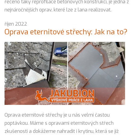
řečeno taky reprofilace betonových konstrukcí, je jedna z
nejnáročnějších oprav, které lze z lana realizovat.
říjen 2022
Oprava eternitové střechy: Jak na to?
Oprava eternitové střechy je u nás velmi častou
poptávkou. Máme s opravami eternitových střech
zkušenosti a dokážeme nahradit i krytinu, která se již