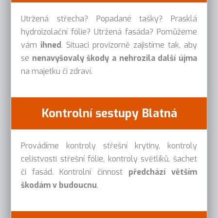
Utržená střecha? Popadané tašky? Prasklá
hydroizolační fólie? Utržená fasáda? Pomůžeme
vám
ihned
. Situaci provizorně zajistíme tak, aby
se
nenavyšovaly škody a nehrozila další újma
na majetku či zdraví.
Kontrolní sestupy Blatná
Provádíme kontroly střešní krytiny, kontroly
celistvosti střešní fólie, kontroly světlíků, šachet
či fasád. Kontrolní činnost
předchází větším
škodám v budoucnu
.