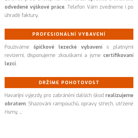
odvedené výškové práce
. Telefon Vám zvedneme i po
úhradě faktury.
PROFESIONÁLNÍ VYBAVENÍ
Používáme
špičkové lezecké vybavení
s platnými
revizemi, disponujeme zkouškami a jsme
certifikovaní
lezci
.
DRŽÍME POHOTOVOST
Havarijní výjezdy pro zabránění dalších škod
realizujeme
obratem
: Shazování rampouchů, opravy střech, utřžené
řísmy, ...