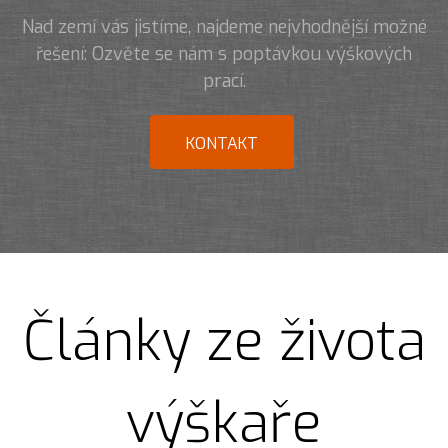
Nad zemí vás jistíme, najdeme nejvhodnější možné
řešení: Ozvěte se nám s poptávkou výškových
prací.
KONTAKT
Články ze života
výškaře