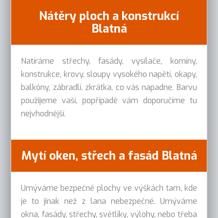
Nátěry ploch a konstrukcí
Blatná
Natíráme střechy, fasády, vysílače, komíny,
konstrukce, krovy, sloupy vysokého napětí, okapy,
balkóny, zábradlí, zkrátka, co vás napadne. Barvu
použijeme vaší, popřípadě vám doporučíme tu
nejvhodnější.
Mytí oken, střech a fasád Blatná
Umýváme bezpečně plochy ve výškách tam, kde
je to jinak než z lana nebezpečné. Umýváme
okna, fasády, střechy, světlíky, výlohy, nebo třeba