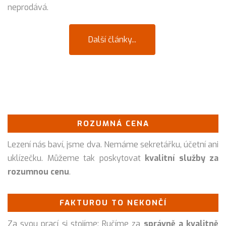
neprodává.
Další články...
ROZUMNÁ CENA
Lezení nás baví, jsme dva. Nemáme sekretářku, účetní ani
uklízečku. Můžeme tak poskytovat
kvalitní služby za
rozumnou cenu
.
FAKTUROU TO NEKONČÍ
Za svou prací si stojíme: Ručíme za
správně a kvalitně