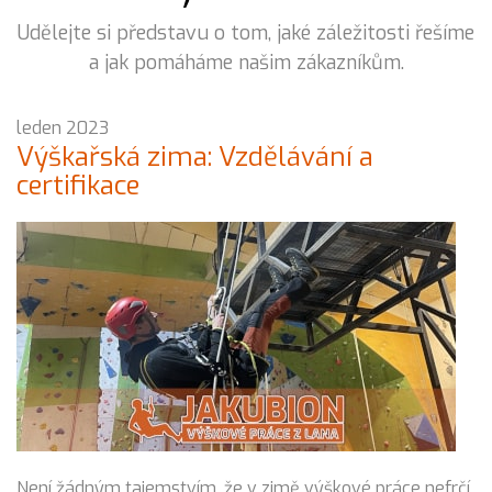
Udělejte si představu o tom, jaké záležitosti řešíme
a jak pomáháme našim zákazníkům.
leden 2023
Výškařská zima: Vzdělávání a
certifikace
Není žádným tajemstvím, že v zimě výškové práce nefrčí