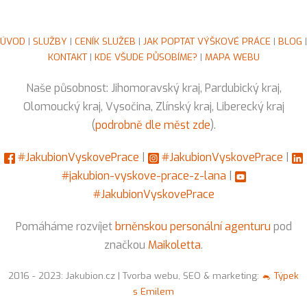
ÚVOD
|
SLUŽBY
|
CENÍK SLUŽEB
|
JAK POPTAT VÝŠKOVÉ PRÁCE
|
BLOG
|
KONTAKT
|
KDE VŠUDE PŮSOBÍME?
|
MAPA WEBU
Naše působnost: Jihomoravský kraj, Pardubický kraj,
Olomoucký kraj, Vysočina, Zlínský kraj, Liberecký kraj
(
podrobně dle měst zde
).
#JakubionVyskovePrace
|
#JakubionVyskovePrace
|
#jakubion-vyskove-prace-z-lana
|
#JakubionVyskovePrace
Pomáháme rozvíjet
brněnskou personální agenturu
pod
značkou
Maikoletta
.
2016 - 2023: Jakubion.cz | Tvorba webu, SEO & marketing:
🐁 Týpek
s Emilem