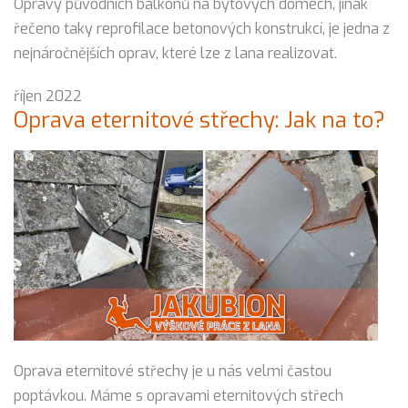
Opravy původních balkónů na bytových domech, jinak
řečeno taky reprofilace betonových konstrukcí, je jedna z
nejnáročnějších oprav, které lze z lana realizovat.
říjen 2022
Oprava eternitové střechy: Jak na to?
Oprava eternitové střechy je u nás velmi častou
poptávkou. Máme s opravami eternitových střech