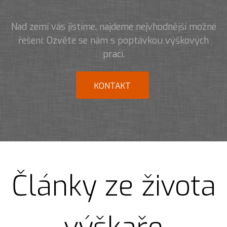
Nad zemí vás jistíme, najdeme nejvhodnější možné
řešení: Ozvěte se nám s poptávkou výškových
prací.
KONTAKT
Články ze života