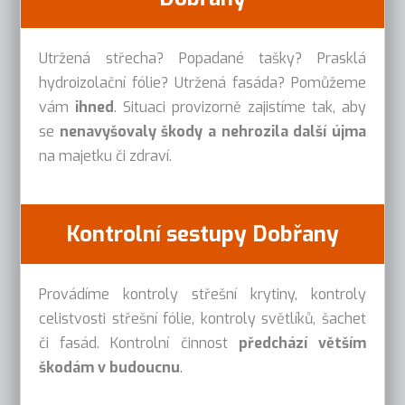
Utržená střecha? Popadané tašky? Prasklá
hydroizolační fólie? Utržená fasáda? Pomůžeme
vám
ihned
. Situaci provizorně zajistíme tak, aby
se
nenavyšovaly škody a nehrozila další újma
na majetku či zdraví.
Kontrolní sestupy Dobřany
Provádíme kontroly střešní krytiny, kontroly
celistvosti střešní fólie, kontroly světlíků, šachet
či fasád. Kontrolní činnost
předchází větším
škodám v budoucnu
.