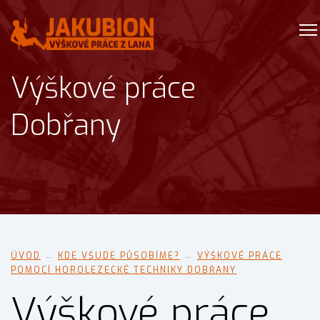
Výškové práce
Dobřany
ÚVOD
→
KDE VŠUDE PŮSOBÍME?
→
VÝŠKOVÉ PRÁCE
POMOCÍ HOROLEZECKÉ TECHNIKY DOBŘANY
Výškové práce