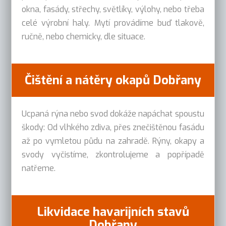
okna, fasády, střechy, světlíky, výlohy, nebo třeba
celé výrobní haly. Mytí provádíme buď tlakově,
ručně, nebo chemicky, dle situace.
Čištění a nátěry okapů Dobřany
Ucpaná rýna nebo svod dokáže napáchat spoustu
škody: Od vlhkého zdiva, přes znečištěnou fasádu
až po vymletou půdu na zahradě. Rýny, okapy a
svody vyčistíme, zkontrolujeme a popřípadě
natřeme.
Likvidace havarijních stavů
Dobřany