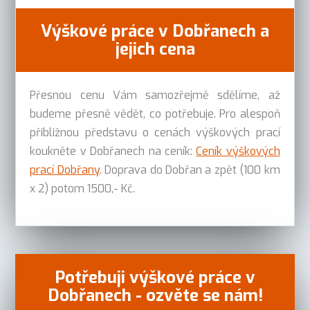
Výškové práce v Dobřanech a
jejich cena
Přesnou cenu Vám samozřejmě sdělíme, až
budeme přesně vědět, co potřebuje. Pro alespoň
přibližnou představu o cenách výškových prací
koukněte v Dobřanech na ceník:
Ceník výškových
prací Dobřany
. Doprava do Dobřan a zpět (100 km
x 2) potom 1500,- Kč.
Potřebuji výškové práce v
Dobřanech - ozvěte se nám!