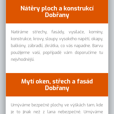
Nátěry ploch a konstrukcí
Dobřany
Natíráme střechy, fasády, vysílače, komíny,
konstrukce, krovy, sloupy vysokého napětí, okapy,
balkóny, zábradlí, zkrátka, co vás napadne. Barvu
použijeme vaší, popřípadě vám doporučíme tu
nejvhodnější.
Mytí oken, střech a fasád
Dobřany
Umýváme bezpečně plochy ve výškách tam, kde
je to jinak než z lana nebezpečné. Umýváme