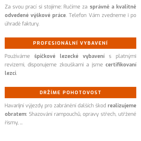
Za svou prací si stojíme: Ručíme za
správně a kvalitně
odvedené výškové práce
. Telefon Vám zvedneme i po
úhradě faktury.
PROFESIONÁLNÍ VYBAVENÍ
Používáme
špičkové lezecké vybavení
s platnými
revizemi, disponujeme zkouškami a jsme
certifikovaní
lezci
.
DRŽÍME POHOTOVOST
Havarijní výjezdy pro zabránění dalších škod
realizujeme
obratem
: Shazování rampouchů, opravy střech, utřžené
řísmy, ...