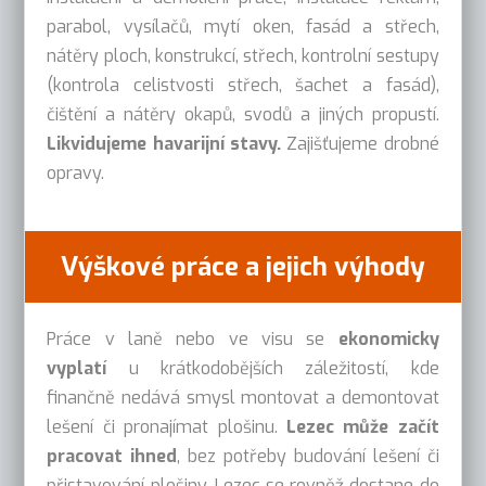
parabol, vysílačů, mytí oken, fasád a střech,
nátěry ploch, konstrukcí, střech, kontrolní sestupy
(kontrola celistvosti střech, šachet a fasád),
čištění a nátěry okapů, svodů a jiných propustí.
Likvidujeme havarijní stavy.
Zajišťujeme drobné
opravy.
Výškové práce a jejich výhody
Práce v laně nebo ve visu se
ekonomicky
vyplatí
u krátkodobějších záležitostí, kde
finančně nedává smysl montovat a demontovat
lešení či pronajímat plošinu.
Lezec může začít
pracovat ihned
, bez potřeby budování lešení či
přistavování plošiny. Lezec se rovněž dostane do