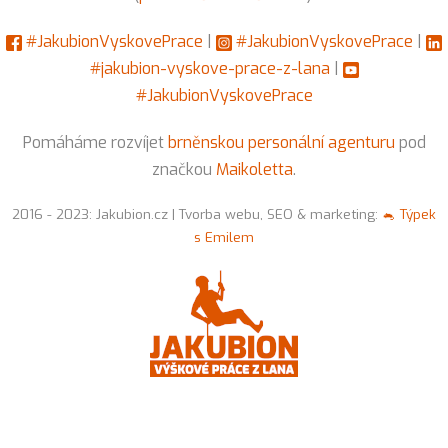
#JakubionVyskovePrace
|
#JakubionVyskovePrace
|
#jakubion-vyskove-prace-z-lana
|
#JakubionVyskovePrace
Pomáháme rozvíjet
brněnskou personální agenturu
pod
značkou
Maikoletta
.
2016 - 2023: Jakubion.cz | Tvorba webu, SEO & marketing:
🐁 Týpek
s Emilem