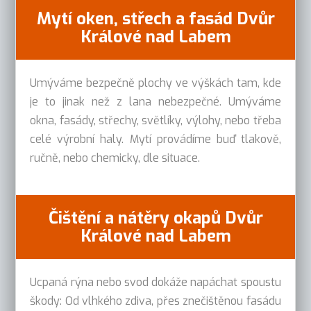
Mytí oken, střech a fasád Dvůr
Králové nad Labem
Umýváme bezpečně plochy ve výškách tam, kde
je to jinak než z lana nebezpečné. Umýváme
okna, fasády, střechy, světlíky, výlohy, nebo třeba
celé výrobní haly. Mytí provádíme buď tlakově,
ručně, nebo chemicky, dle situace.
Čištění a nátěry okapů Dvůr
Králové nad Labem
Ucpaná rýna nebo svod dokáže napáchat spoustu
škody: Od vlhkého zdiva, přes znečištěnou fasádu