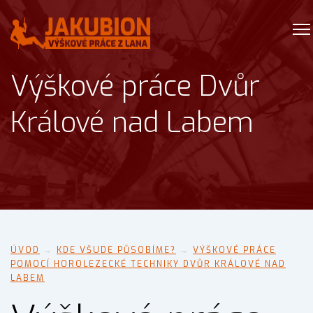
Výškové práce Dvůr
Králové nad Labem
ÚVOD
→
KDE VŠUDE PŮSOBÍME?
→
VÝŠKOVÉ PRÁCE
POMOCÍ HOROLEZECKÉ TECHNIKY DVŮR KRÁLOVÉ NAD
LABEM