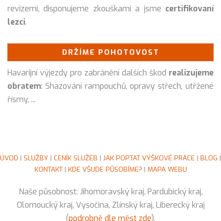
revizemi, disponujeme zkouškami a jsme
certifikovaní
lezci
.
DRŽÍME POHOTOVOST
Havarijní výjezdy pro zabránění dalších škod
realizujeme
obratem
: Shazování rampouchů, opravy střech, utřžené
řísmy, ...
ÚVOD
|
SLUŽBY
|
CENÍK SLUŽEB
|
JAK POPTAT VÝŠKOVÉ PRÁCE
|
BLOG
|
KONTAKT
|
KDE VŠUDE PŮSOBÍME?
|
MAPA WEBU
Naše působnost: Jihomoravský kraj, Pardubický kraj,
Olomoucký kraj, Vysočina, Zlínský kraj, Liberecký kraj
(
podrobně dle měst zde
).