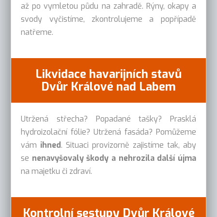
až po vymletou půdu na zahradě. Rýny, okapy a
svody vyčistíme, zkontrolujeme a popřípadě
natřeme.
Likvidace havarijních stavů
Dvůr Králové nad Labem
Utržená střecha? Popadané tašky? Prasklá
hydroizolační fólie? Utržená fasáda? Pomůžeme
vám
ihned
. Situaci provizorně zajistíme tak, aby
se
nenavyšovaly škody a nehrozila další újma
na majetku či zdraví.
Kontrolní sestupy Dvůr Králové