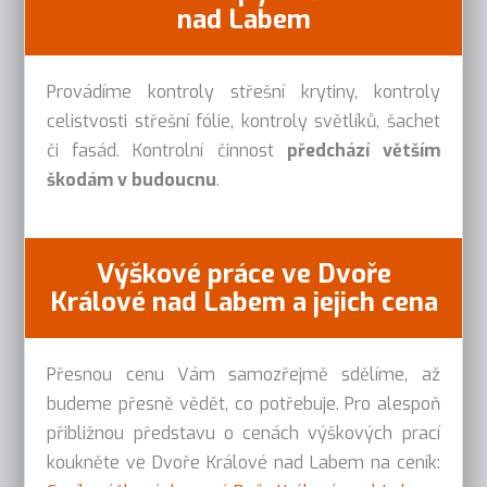
nad Labem
Provádíme kontroly střešní krytiny, kontroly
celistvosti střešní fólie, kontroly světlíků, šachet
či fasád. Kontrolní činnost
předchází větším
škodám v budoucnu
.
Výškové práce ve Dvoře
Králové nad Labem a jejich cena
Přesnou cenu Vám samozřejmě sdělíme, až
budeme přesně vědět, co potřebuje. Pro alespoň
přibližnou představu o cenách výškových prací
koukněte ve Dvoře Králové nad Labem na ceník: