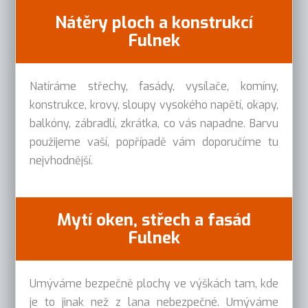
Nátěry ploch a konstrukcí
Fulnek
Natíráme střechy, fasády, vysílače, komíny,
konstrukce, krovy, sloupy vysokého napětí, okapy,
balkóny, zábradlí, zkrátka, co vás napadne. Barvu
použijeme vaší, popřípadě vám doporučíme tu
nejvhodnější.
Mytí oken, střech a fasád
Fulnek
Umýváme bezpečně plochy ve výškách tam, kde
je to jinak než z lana nebezpečné. Umýváme