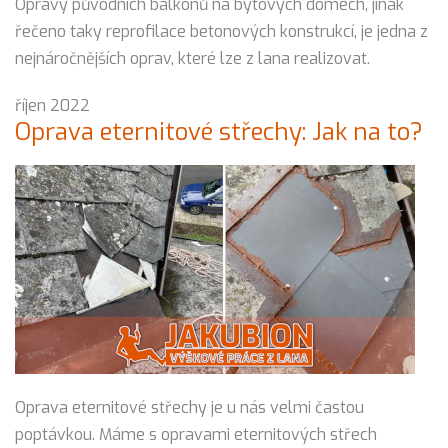
Opravy původních balkónů na bytových domech, jinak
řečeno taky reprofilace betonových konstrukcí, je jedna z
nejnáročnějších oprav, které lze z lana realizovat.
říjen 2022
Oprava eternitové střechy: Jak na to?
Oprava eternitové střechy je u nás velmi častou
poptávkou. Máme s opravami eternitových střech