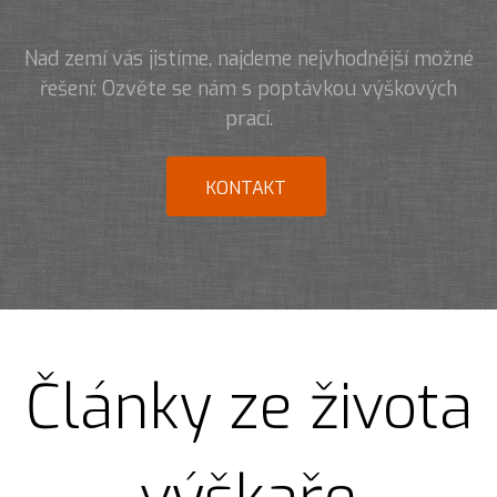
Nad zemí vás jistíme, najdeme nejvhodnější možné
řešení: Ozvěte se nám s poptávkou výškových
prací.
KONTAKT
Články ze života