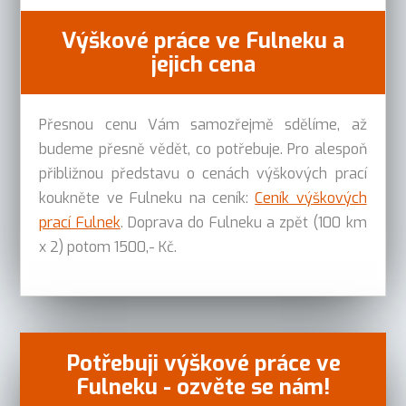
Výškové práce ve Fulneku a
jejich cena
Přesnou cenu Vám samozřejmě sdělíme, až
budeme přesně vědět, co potřebuje. Pro alespoň
přibližnou představu o cenách výškových prací
koukněte ve Fulneku na ceník:
Ceník výškových
prací Fulnek
. Doprava do Fulneku a zpět (100 km
x 2) potom 1500,- Kč.
Potřebuji výškové práce ve
Fulneku - ozvěte se nám!