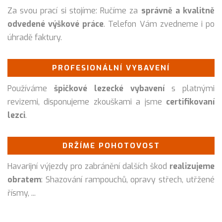
Za svou prací si stojíme: Ručíme za
správně a kvalitně
odvedené výškové práce
. Telefon Vám zvedneme i po
úhradě faktury.
PROFESIONÁLNÍ VYBAVENÍ
Používáme
špičkové lezecké vybavení
s platnými
revizemi, disponujeme zkouškami a jsme
certifikovaní
lezci
.
DRŽÍME POHOTOVOST
Havarijní výjezdy pro zabránění dalších škod
realizujeme
obratem
: Shazování rampouchů, opravy střech, utřžené
řísmy, ...