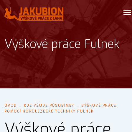
Výškové práce Fulnek
ÚVOD
→
KDE VŠUDE PŮSOBÍME?
→
VÝŠKOVÉ PRÁCE
POMOCÍ HOROLEZECKÉ TECHNIKY FULNEK
Výškové práce