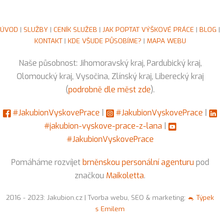
ÚVOD
|
SLUŽBY
|
CENÍK SLUŽEB
|
JAK POPTAT VÝŠKOVÉ PRÁCE
|
BLOG
|
KONTAKT
|
KDE VŠUDE PŮSOBÍME?
|
MAPA WEBU
Naše působnost: Jihomoravský kraj, Pardubický kraj,
Olomoucký kraj, Vysočina, Zlínský kraj, Liberecký kraj
(
podrobně dle měst zde
).
#JakubionVyskovePrace
|
#JakubionVyskovePrace
|
#jakubion-vyskove-prace-z-lana
|
#JakubionVyskovePrace
Pomáháme rozvíjet
brněnskou personální agenturu
pod
značkou
Maikoletta
.
2016 - 2023: Jakubion.cz | Tvorba webu, SEO & marketing:
🐁 Týpek
s Emilem