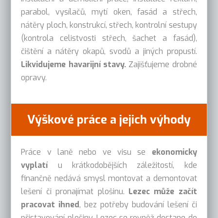
parabol, vysílačů, mytí oken, fasád a střech,
nátěry ploch, konstrukcí, střech, kontrolní sestupy
(kontrola celistvosti střech, šachet a fasád),
čištění a nátěry okapů, svodů a jiných propustí.
Likvidujeme havarijní stavy.
Zajišťujeme drobné
opravy.
Výškové práce a jejich výhody
Práce v laně nebo ve visu se
ekonomicky
vyplatí
u krátkodobějších záležitostí, kde
finančně nedává smysl montovat a demontovat
lešení či pronajímat plošinu.
Lezec může začít
pracovat ihned
, bez potřeby budování lešení či
přistavování plošiny. Lezec se rovněž dostane do