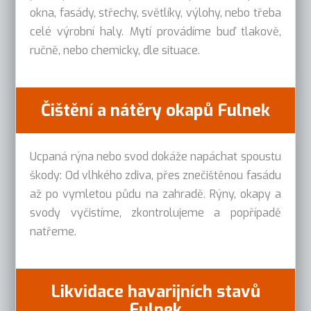
okna, fasády, střechy, světlíky, výlohy, nebo třeba
celé výrobní haly. Mytí provádíme buď tlakově,
ručně, nebo chemicky, dle situace.
Čištění a nátěry okapů Fulnek
Ucpaná rýna nebo svod dokáže napáchat spoustu
škody: Od vlhkého zdiva, přes znečištěnou fasádu
až po vymletou půdu na zahradě. Rýny, okapy a
svody vyčistíme, zkontrolujeme a popřípadě
natřeme.
Likvidace havarijních stavů
Fulnek