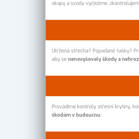
okapy a svody vyčistíme, zkontroluje
Utržená střecha? Popadané tašky? P
aby se
nenavyšovaly škody a nehrozi
Provádíme kontroly střešní krytiny, kont
škodám v budoucnu
.