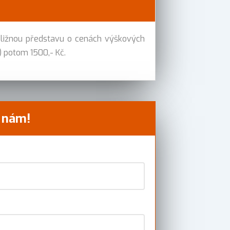
bližnou představu o cenách výškových
) potom 1500,- Kč.
e nám!