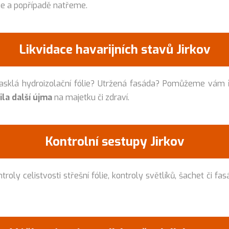
me a popřípadě natřeme.
Likvidace havarijních stavů Jirkov
rasklá hydroizolační fólie? Utržená fasáda? Pomůžeme vám
la další újma
na majetku či zdraví.
Kontrolní sestupy Jirkov
roly celistvosti střešní fólie, kontroly světlíků, šachet či fa