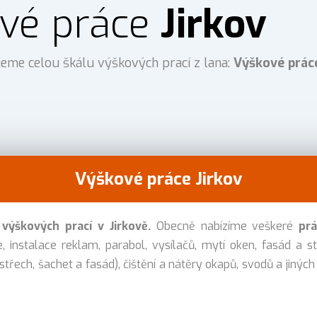
vé práce
Jirkov
jeme celou škálu výškových prací z lana:
Výškové práce
Výškové práce Jirkov
ýškových prací v Jirkově.
Obecně nabízíme veškeré
pr
, instalace reklam, parabol, vysílačů, mytí oken, fasád a st
 střech, šachet a fasád), čištění a nátěry okapů, svodů a jiných