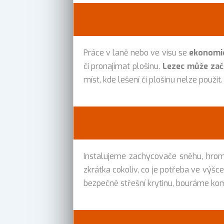
Práce v laně nebo ve visu se
ekonomic
či pronajímat plošinu.
Lezec může zač
míst, kde lešení či plošinu nelze použit.
Instalujeme zachycovače sněhu, hromos
zkrátka cokoliv, co je potřeba ve výšc
bezpečně střešní krytinu, bouráme kom