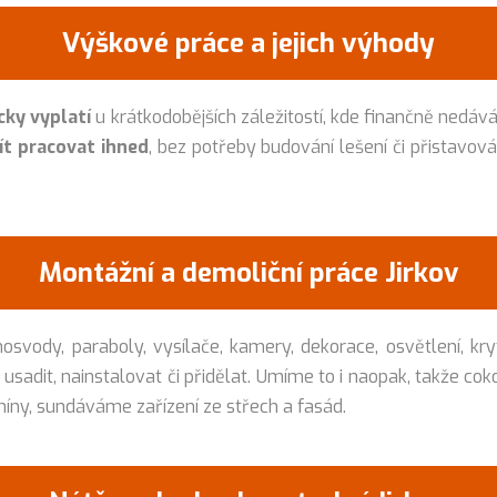
Výškové práce a jejich výhody
ky vyplatí
u krátkodobějších záležitostí, kde finančně nedá
ít pracovat ihned
, bez potřeby budování lešení či přistavov
Montážní a demoliční práce Jirkov
vody, paraboly, vysílače, kamery, dekorace, osvětlení, kry
e usadit, nainstalovat či přidělat. Umíme to i naopak, takže 
íny, sundáváme zařízení ze střech a fasád.