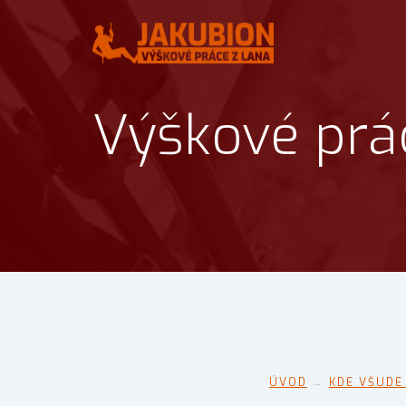
Výškové prác
ÚVOD
→
KDE VŠUDE