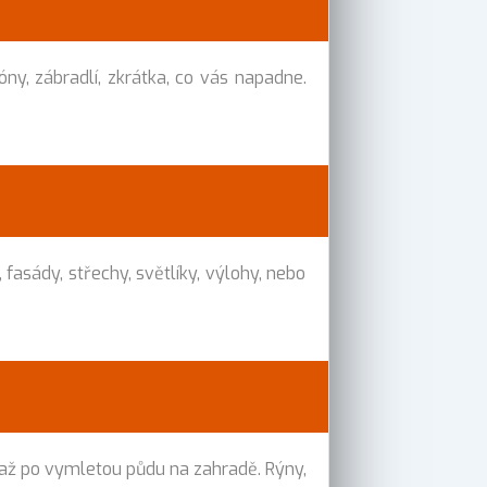
óny, zábradlí, zkrátka, co vás napadne.
sády, střechy, světlíky, výlohy, nebo
až po vymletou půdu na zahradě. Rýny,