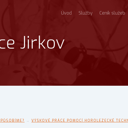
Úvod
Služby
Ceník služeb
e Jirkov
 PŮSOBÍME?
→
VÝŠKOVÉ PRÁCE POMOCÍ HOROLEZECKÉ TECHN