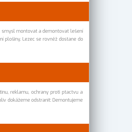
vá smysl montovat a demontovat lešení
ání plošiny. Lezec se rovněž dostane do
tinu, reklamu, ochrany proti ptactvu a
cokoliv dokážeme odstranit: Demontujeme