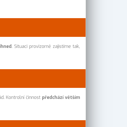
ihned
. Situaci provizorně zajistíme tak,
sád. Kontrolní činnost
předchází větším