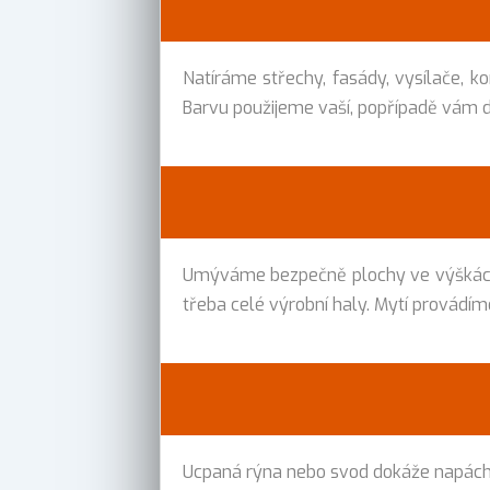
Natíráme střechy, fasády, vysílače, ko
Barvu použijeme vaší, popřípadě vám d
Umýváme bezpečně plochy ve výškách t
třeba celé výrobní haly. Mytí provádím
Ucpaná rýna nebo svod dokáže napácha