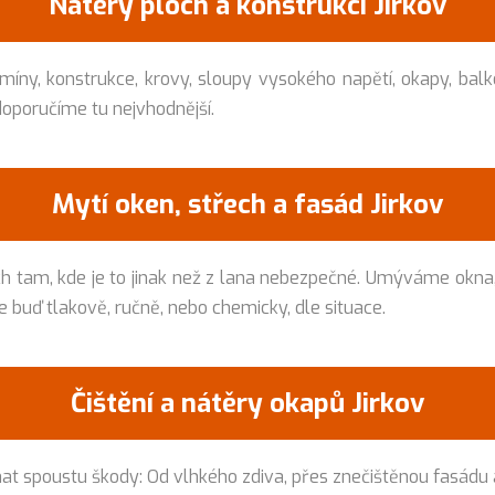
Nátěry ploch a konstrukcí Jirkov
míny, konstrukce, krovy, sloupy vysokého napětí, okapy, balk
oporučíme tu nejvhodnější.
Mytí oken, střech a fasád Jirkov
am, kde je to jinak než z lana nebezpečné. Umýváme okna, fa
e buď tlakově, ručně, nebo chemicky, dle situace.
Čištění a nátěry okapů Jirkov
t spoustu škody: Od vlhkého zdiva, přes znečištěnou fasádu 