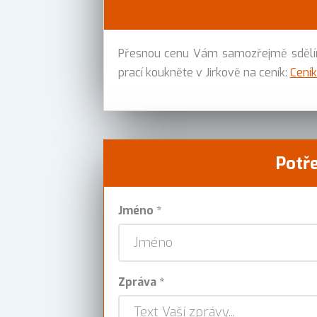
Přesnou cenu Vám samozřejmě sdělíme
prací koukněte v Jirkově na ceník:
Ceník
Potře
Jméno *
Zpráva *