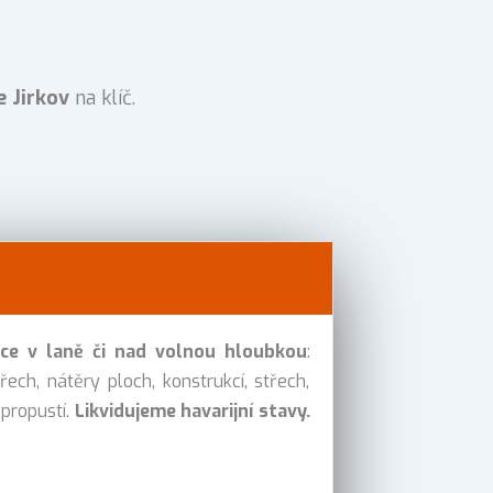
 Jirkov
na klíč.
áce v laně či nad volnou hloubkou
:
řech, nátěry ploch, konstrukcí, střech,
 propustí.
Likvidujeme havarijní stavy.