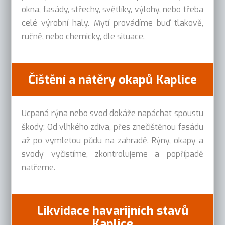
okna, fasády, střechy, světlíky, výlohy, nebo třeba
celé výrobní haly. Mytí provádíme buď tlakově,
ručně, nebo chemicky, dle situace.
Čištění a nátěry okapů Kaplice
Ucpaná rýna nebo svod dokáže napáchat spoustu
škody: Od vlhkého zdiva, přes znečištěnou fasádu
až po vymletou půdu na zahradě. Rýny, okapy a
svody vyčistíme, zkontrolujeme a popřípadě
natřeme.
Likvidace havarijních stavů
Kaplice