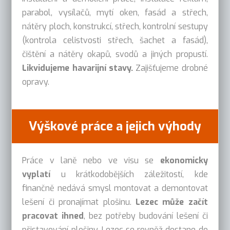
parabol, vysílačů, mytí oken, fasád a střech,
nátěry ploch, konstrukcí, střech, kontrolní sestupy
(kontrola celistvosti střech, šachet a fasád),
čištění a nátěry okapů, svodů a jiných propustí.
Likvidujeme havarijní stavy.
Zajišťujeme drobné
opravy.
Výškové práce a jejich výhody
Práce v laně nebo ve visu se
ekonomicky
vyplatí
u krátkodobějších záležitostí, kde
finančně nedává smysl montovat a demontovat
lešení či pronajímat plošinu.
Lezec může začít
pracovat ihned
, bez potřeby budování lešení či
přistavování plošiny. Lezec se rovněž dostane do