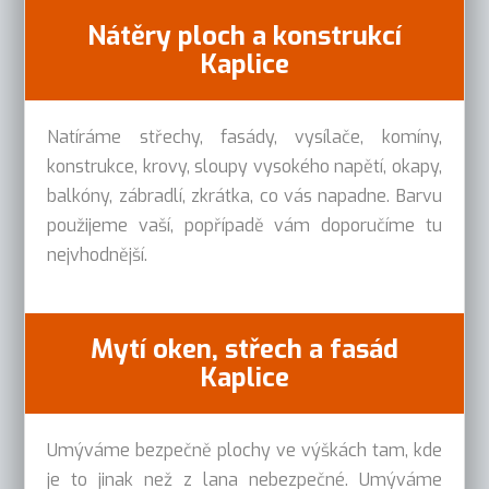
Nátěry ploch a konstrukcí
Kaplice
Natíráme střechy, fasády, vysílače, komíny,
konstrukce, krovy, sloupy vysokého napětí, okapy,
balkóny, zábradlí, zkrátka, co vás napadne. Barvu
použijeme vaší, popřípadě vám doporučíme tu
nejvhodnější.
Mytí oken, střech a fasád
Kaplice
Umýváme bezpečně plochy ve výškách tam, kde
je to jinak než z lana nebezpečné. Umýváme