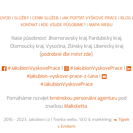
ÚVOD
|
SLUŽBY
|
CENÍK SLUŽEB
|
JAK POPTAT VÝŠKOVÉ PRÁCE
|
BLOG
|
KONTAKT
|
KDE VŠUDE PŮSOBÍME?
|
MAPA WEBU
Naše působnost: Jihomoravský kraj, Pardubický kraj,
Olomoucký kraj, Vysočina, Zlínský kraj, Liberecký kraj
(
podrobně dle měst zde
).
#JakubionVyskovePrace
|
#JakubionVyskovePrace
|
#jakubion-vyskove-prace-z-lana
|
#JakubionVyskovePrace
Pomáháme rozvíjet
brněnskou personální agenturu
pod
značkou
Maikoletta
.
2016 - 2023: Jakubion.cz | Tvorba webu, SEO & marketing:
🐁 Týpek
s Emilem