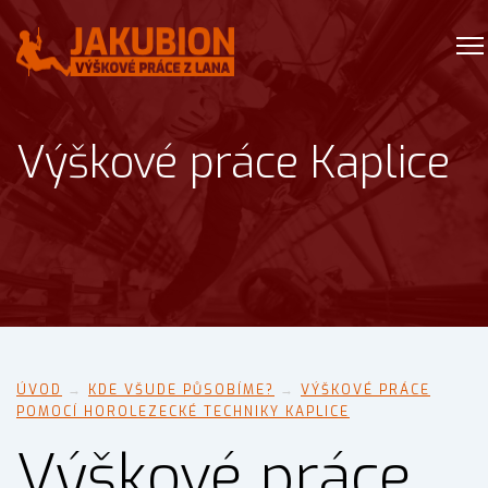
Výškové práce Kaplice
ÚVOD
→
KDE VŠUDE PŮSOBÍME?
→
VÝŠKOVÉ PRÁCE
POMOCÍ HOROLEZECKÉ TECHNIKY KAPLICE
Výškové práce