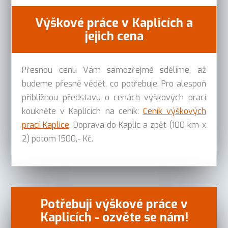
Výškové práce v Kaplicích a
jejich cena
Přesnou cenu Vám samozřejmě sdělíme, až
budeme přesně vědět, co potřebuje. Pro alespoň
přibližnou představu o cenách výškových prací
koukněte v Kaplicích na ceník:
Ceník výškových
prací Kaplice
. Doprava do Kaplic a zpět (100 km x
2) potom 1500,- Kč.
Potřebuji výškové práce v
Kaplicích - ozvěte se nám!