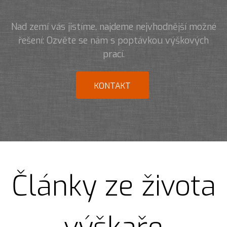
Nad zemí vás jistíme, najdeme nejvhodnější možné
řešení: Ozvěte se nám s poptávkou výškových
prací.
KONTAKT
Články ze života