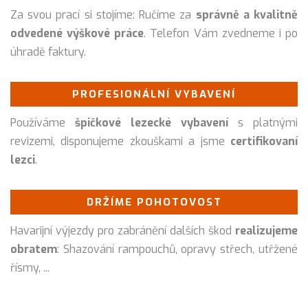
Za svou prací si stojíme: Ručíme za
správně a kvalitně
odvedené výškové práce
. Telefon Vám zvedneme i po
úhradě faktury.
PROFESIONÁLNÍ VYBAVENÍ
Používáme
špičkové lezecké vybavení
s platnými
revizemi, disponujeme zkouškami a jsme
certifikovaní
lezci
.
DRŽÍME POHOTOVOST
Havarijní výjezdy pro zabránění dalších škod
realizujeme
obratem
: Shazování rampouchů, opravy střech, utřžené
řísmy, ...