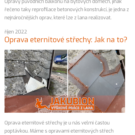
Opravy původních balkónů na bytových domech, jinak
řečeno taky reprofilace betonových konstrukcí, je jedna z
nejnáročnějších oprav, které lze z lana realizovat.
říjen 2022
Oprava eternitové střechy: Jak na to?
Oprava eternitové střechy je u nás velmi častou
poptávkou. Máme s opravami eternitových střech