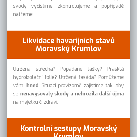
svody vyčistíme, zkontrolujeme a popřípadě
natřeme.
Likvidace havarijních stavů
Moravský Krumlov
Utržená střecha? Popadané tašky? Prasklá
hydroizolační fólie? Utržená fasáda? Pomůžeme
vám
ihned
. Situaci provizorně zajistíme tak, aby
se
nenavyšovaly škody a nehrozila další újma
na majetku či zdraví.
Kontrolní sestupy Moravský
Krumlov