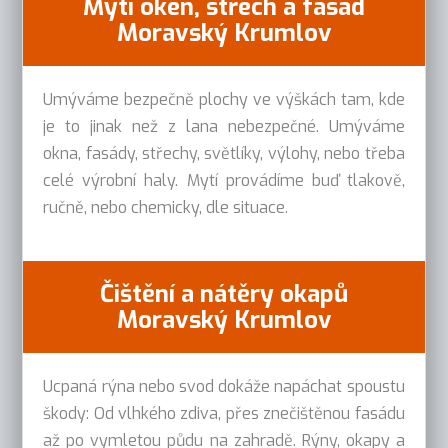
Mytí oken, střech a fasád
Moravský Krumlov
Umýváme bezpečně plochy ve výškách tam, kde
je to jinak než z lana nebezpečné. Umýváme
okna, fasády, střechy, světlíky, výlohy, nebo třeba
celé výrobní haly. Mytí provádíme buď tlakově,
ručně, nebo chemicky, dle situace.
Čištění a nátěry okapů
Moravský Krumlov
Ucpaná rýna nebo svod dokáže napáchat spoustu
škody: Od vlhkého zdiva, přes znečištěnou fasádu
až po vymletou půdu na zahradě. Rýny, okapy a