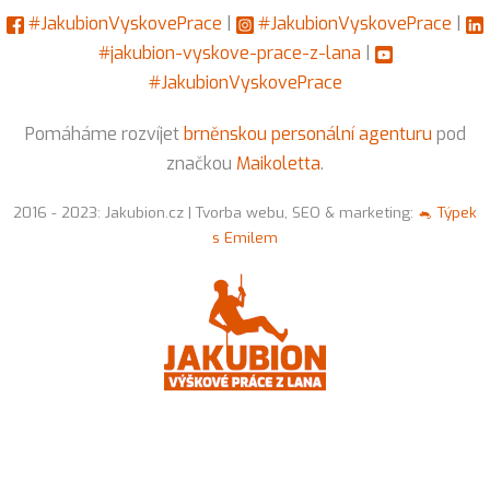
#JakubionVyskovePrace
|
#JakubionVyskovePrace
|
#jakubion-vyskove-prace-z-lana
|
#JakubionVyskovePrace
Pomáháme rozvíjet
brněnskou personální agenturu
pod
značkou
Maikoletta
.
2016 - 2023: Jakubion.cz | Tvorba webu, SEO & marketing:
🐁 Týpek
s Emilem