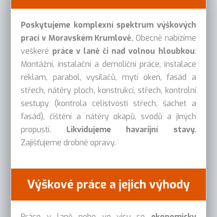
Poskytujeme komplexní spektrum výškových
prací v Moravském Krumlově.
Obecně nabízíme
veškeré
práce v laně či nad volnou hloubkou
:
Montážní, instalační a demoliční práce, instalace
reklam, parabol, vysílačů, mytí oken, fasád a
střech, nátěry ploch, konstrukcí, střech, kontrolní
sestupy (kontrola celistvosti střech, šachet a
fasád), čištění a nátěry okapů, svodů a jiných
propustí.
Likvidujeme havarijní stavy.
Zajišťujeme drobné opravy.
Výškové práce a jejich výhody
Práce v laně nebo ve visu se
ekonomicky