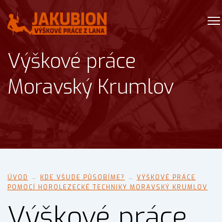
Výškové práce
Moravský Krumlov
ÚVOD
→
KDE VŠUDE PŮSOBÍME?
→
VÝŠKOVÉ PRÁCE
POMOCÍ HOROLEZECKÉ TECHNIKY MORAVSKÝ KRUMLOV
Výškové práce