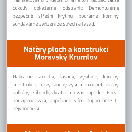
nainstalovat či přidělat. Umíme to i naopak, takže
cokoliv dokážeme odstranit: Demontujeme
bezpečně střešní krytinu, bouráme komíny,
sundáváme zařízení ze střech a fasád.
Nátěry ploch a konstrukcí
Moravský Krumlov
Natíráme střechy, fasády, vysílače, komíny,
konstrukce, krovy, sloupy vysokého napětí, okapy,
balkóny, zábradlí, zkrátka, co vás napadne. Barvu
použijeme vaší, popřípadě vám doporučíme tu
nejvhodnější.