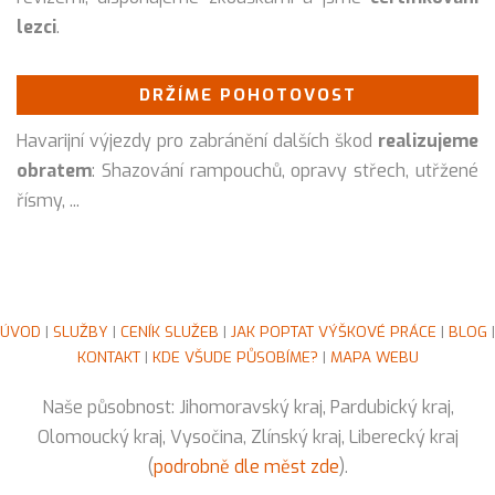
lezci
.
DRŽÍME POHOTOVOST
Havarijní výjezdy pro zabránění dalších škod
realizujeme
obratem
: Shazování rampouchů, opravy střech, utřžené
řísmy, ...
ÚVOD
|
SLUŽBY
|
CENÍK SLUŽEB
|
JAK POPTAT VÝŠKOVÉ PRÁCE
|
BLOG
|
KONTAKT
|
KDE VŠUDE PŮSOBÍME?
|
MAPA WEBU
Naše působnost: Jihomoravský kraj, Pardubický kraj,
Olomoucký kraj, Vysočina, Zlínský kraj, Liberecký kraj
(
podrobně dle měst zde
).