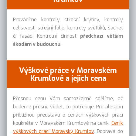
Provádíme kontroly střešní krytiny, kontroly
celistvosti střešní fólie, kontroly světlíků, šachet
či fasád. Kontrolní činnost
předchází větším
škodám v budoucnu
.
Výškové práce v Moravském
Krumlově a jejich cena
Přesnou cenu Vám samozřejmě sdělíme, až
budeme přesně vědět, co potřebuje. Pro alespoň
přibližnou představu o cenách výškových prací
koukněte v Moravském Krumlově na ceník:
Ceník
výškových prací Moravský Krumlov
. Doprava do