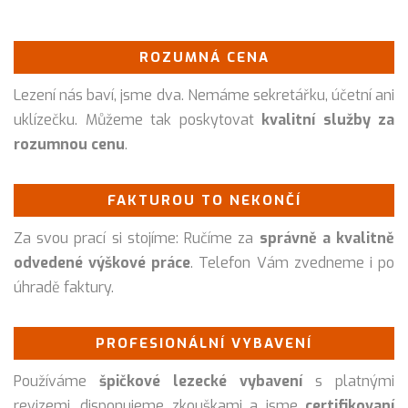
ROZUMNÁ CENA
Lezení nás baví, jsme dva. Nemáme sekretářku, účetní ani
uklízečku. Můžeme tak poskytovat
kvalitní služby za
rozumnou cenu
.
FAKTUROU TO NEKONČÍ
Za svou prací si stojíme: Ručíme za
správně a kvalitně
odvedené výškové práce
. Telefon Vám zvedneme i po
úhradě faktury.
PROFESIONÁLNÍ VYBAVENÍ
Používáme
špičkové lezecké vybavení
s platnými
revizemi, disponujeme zkouškami a jsme
certifikovaní