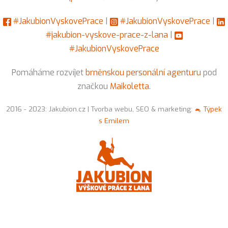
#JakubionVyskovePrace
|
#JakubionVyskovePrace
|
#jakubion-vyskove-prace-z-lana
|
#JakubionVyskovePrace
Pomáháme rozvíjet
brněnskou personální agenturu
pod
značkou
Maikoletta
.
2016 - 2023: Jakubion.cz | Tvorba webu, SEO & marketing:
🐁 Týpek
s Emilem