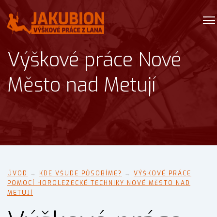
Výškové práce Nové
Město nad Metují
ÚVOD
→
KDE VŠUDE PŮSOBÍME?
→
VÝŠKOVÉ PRÁCE
POMOCÍ HOROLEZECKÉ TECHNIKY NOVÉ MĚSTO NAD
METUJÍ