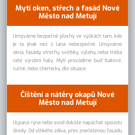
Mytí oken, střech a fasád Nové
Město nad Metují
Umýváme bezpečně plochy ve výškách tam, kde
je to jinak než z lana nebezpečné. Umýváme
okna, fasády, střechy, světlíky, výlohy, nebo třeba
celé výrobní haly. Mytí provádíme buď tlakově,
ručně, nebo chemicky, dle situace.
Čištění a nátěry okapů Nové
Město nad Metují
Ucpaná rýna nebo svod dokáže napáchat spoustu
škody: Od vlhkého zdiva, přes znečištěnou fasádu