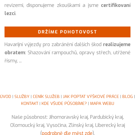
revizemi, disponujeme zkouškami a jsme
certifikovaní
lezci
.
DRŽÍME POHOTOVOST
Havarijní výjezdy pro zabránění dalších škod
realizujeme
obratem
: Shazování rampouchů, opravy střech, utřžené
řísmy, ...
ÚVOD
|
SLUŽBY
|
CENÍK SLUŽEB
|
JAK POPTAT VÝŠKOVÉ PRÁCE
|
BLOG
|
KONTAKT
|
KDE VŠUDE PŮSOBÍME?
|
MAPA WEBU
Naše působnost: Jihomoravský kraj, Pardubický kraj,
Olomoucký kraj, Vysočina, Zlínský kraj, Liberecký kraj
(
podrobně dle měst zde
).