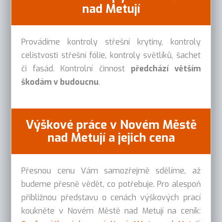
nad Metují
Provádíme kontroly střešní krytiny, kontroly
celistvosti střešní fólie, kontroly světlíků, šachet
či fasád. Kontrolní činnost
předchází větším
škodám v budoucnu
.
Výškové práce v Novém Městě
nad Metují a jejich cena
Přesnou cenu Vám samozřejmě sdělíme, až
budeme přesně vědět, co potřebuje. Pro alespoň
přibližnou představu o cenách výškových prací
koukněte v Novém Městě nad Metují na ceník: