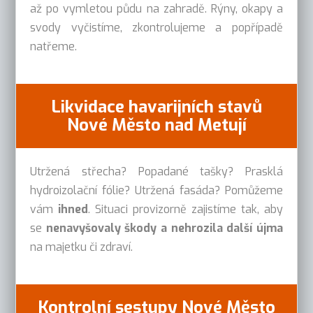
až po vymletou půdu na zahradě. Rýny, okapy a
svody vyčistíme, zkontrolujeme a popřípadě
natřeme.
Likvidace havarijních stavů
Nové Město nad Metují
Utržená střecha? Popadané tašky? Prasklá
hydroizolační fólie? Utržená fasáda? Pomůžeme
vám
ihned
. Situaci provizorně zajistíme tak, aby
se
nenavyšovaly škody a nehrozila další újma
na majetku či zdraví.
Kontrolní sestupy Nové Město