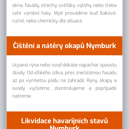
okna, fasády, střechy, světlíky, výlohy, nebo třeba
celé výrobní haly. Mytí provádíme buď tlakově,
ručně, nebo chemicky, dle situace.
Čištění a nátěry okapů Nymburk
Ucpaná rýna nebo svod dokáže napáchat spoustu
škody: Od vlhkého zdiva, přes znečištěnou fasádu
až po vymletou půdu na zahradě. Rýny, okapy a
svody vyčistíme, zkontrolujeme a popřípadě
natřeme.
Likvidace havarijních stavů
Nymburk