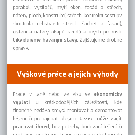
parabol, vysílačů, mytí oken, fasád a střech,
nátěry ploch, konstrukcí, střech, kontrolní sestupy
(kontrola celistvosti střech, šachet a fasád),
čištění a nátěry okapů, svodů a jiných propustí.
Likvidujeme havarijní stavy.
Zajišťujeme drobné
opravy.
Výškové práce a jejich výhody
Práce v laně nebo ve visu se
ekonomicky
vyplatí
u krátkodobějších záležitostí, kde
finančně nedává smysl montovat a demontovat
lešení či pronajímat plošinu.
Lezec může začít
pracovat ihned
, bez potřeby budování lešení či
přistavování plošiny. Lezec se rovněž dostane do