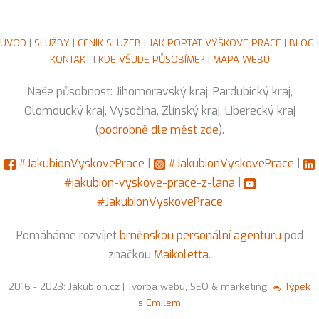
ÚVOD
|
SLUŽBY
|
CENÍK SLUŽEB
|
JAK POPTAT VÝŠKOVÉ PRÁCE
|
BLOG
|
KONTAKT
|
KDE VŠUDE PŮSOBÍME?
|
MAPA WEBU
Naše působnost: Jihomoravský kraj, Pardubický kraj,
Olomoucký kraj, Vysočina, Zlínský kraj, Liberecký kraj
(
podrobně dle měst zde
).
#JakubionVyskovePrace
|
#JakubionVyskovePrace
|
#jakubion-vyskove-prace-z-lana
|
#JakubionVyskovePrace
Pomáháme rozvíjet
brněnskou personální agenturu
pod
značkou
Maikoletta
.
2016 - 2023: Jakubion.cz | Tvorba webu, SEO & marketing:
🐁 Týpek
s Emilem