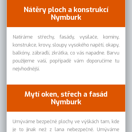
Nátěry ploch a konstrukcí
Nymburk
Natíráme střechy, fasády, vysílače, komíny,
konstrukce, krovy, sloupy vysokého napětí, okapy,
balkóny, zábradlí, zkrátka, co vás napadne. Barvu
použijeme vaší, popřípadě vám doporučíme tu
nejvhodnější.
Mytí oken, střech a fasád
Nymburk
Umýváme bezpečně plochy ve výškách tam, kde
je to jinak než z lana nebezpečné. Umýváme