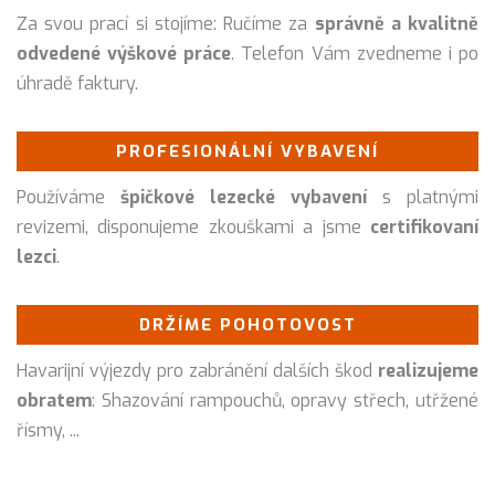
Za svou prací si stojíme: Ručíme za
správně a kvalitně
odvedené výškové práce
. Telefon Vám zvedneme i po
úhradě faktury.
PROFESIONÁLNÍ VYBAVENÍ
Používáme
špičkové lezecké vybavení
s platnými
revizemi, disponujeme zkouškami a jsme
certifikovaní
lezci
.
DRŽÍME POHOTOVOST
Havarijní výjezdy pro zabránění dalších škod
realizujeme
obratem
: Shazování rampouchů, opravy střech, utřžené
řísmy, ...