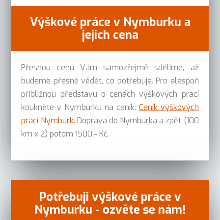
Výškové práce v Nymburku a
jejich cena
Přesnou cenu Vám samozřejmě sdělíme, až
budeme přesně vědět, co potřebuje. Pro alespoň
přibližnou představu o cenách výškových prací
koukněte v Nymburku na ceník:
Ceník výškových
prací Nymburk
. Doprava do Nymburka a zpět (100
km x 2) potom 1500,- Kč.
Potřebuji výškové práce v
Nymburku - ozvěte se nám!