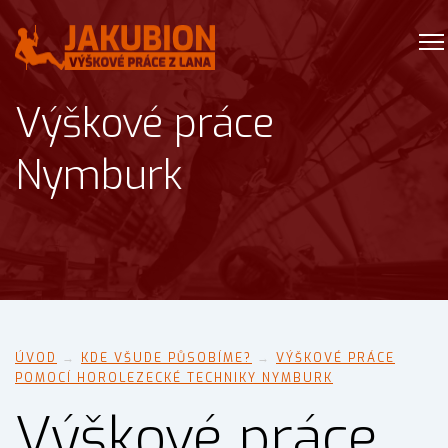
Výškové práce
Nymburk
ÚVOD
→
KDE VŠUDE PŮSOBÍME?
→
VÝŠKOVÉ PRÁCE
POMOCÍ HOROLEZECKÉ TECHNIKY NYMBURK
Výškové práce