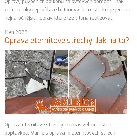
Opravy původních balkónů na bytových domech, jinak
řečeno taky reprofilace betonových konstrukcí, je jedna z
nejnáročnějších oprav, které lze z lana realizovat.
říjen 2022
Oprava eternitové střechy: Jak na to?
Oprava eternitové střechy je u nás velmi častou
poptávkou. Máme s opravami eternitových střech