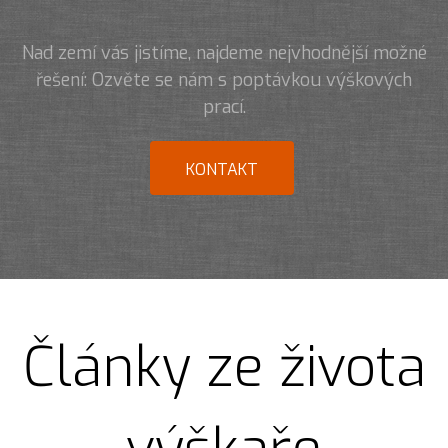
Nad zemí vás jistíme, najdeme nejvhodnější možné
řešení: Ozvěte se nám s poptávkou výškových
prací.
KONTAKT
Články ze života