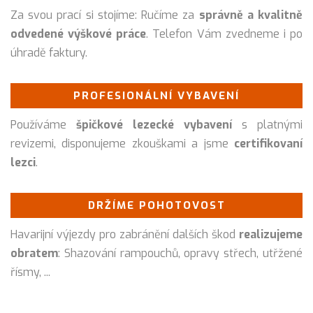
Za svou prací si stojíme: Ručíme za
správně a kvalitně
odvedené výškové práce
. Telefon Vám zvedneme i po
úhradě faktury.
PROFESIONÁLNÍ VYBAVENÍ
Používáme
špičkové lezecké vybavení
s platnými
revizemi, disponujeme zkouškami a jsme
certifikovaní
lezci
.
DRŽÍME POHOTOVOST
Havarijní výjezdy pro zabránění dalších škod
realizujeme
obratem
: Shazování rampouchů, opravy střech, utřžené
řísmy, ...