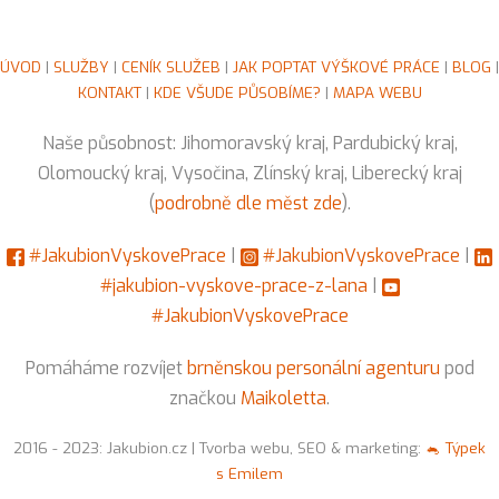
ÚVOD
|
SLUŽBY
|
CENÍK SLUŽEB
|
JAK POPTAT VÝŠKOVÉ PRÁCE
|
BLOG
|
KONTAKT
|
KDE VŠUDE PŮSOBÍME?
|
MAPA WEBU
Naše působnost: Jihomoravský kraj, Pardubický kraj,
Olomoucký kraj, Vysočina, Zlínský kraj, Liberecký kraj
(
podrobně dle měst zde
).
#JakubionVyskovePrace
|
#JakubionVyskovePrace
|
#jakubion-vyskove-prace-z-lana
|
#JakubionVyskovePrace
Pomáháme rozvíjet
brněnskou personální agenturu
pod
značkou
Maikoletta
.
2016 - 2023: Jakubion.cz | Tvorba webu, SEO & marketing:
🐁 Týpek
s Emilem