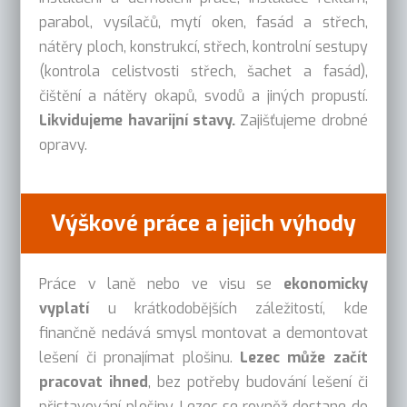
parabol, vysílačů, mytí oken, fasád a střech,
nátěry ploch, konstrukcí, střech, kontrolní sestupy
(kontrola celistvosti střech, šachet a fasád),
čištění a nátěry okapů, svodů a jiných propustí.
Likvidujeme havarijní stavy.
Zajišťujeme drobné
opravy.
Výškové práce a jejich výhody
Práce v laně nebo ve visu se
ekonomicky
vyplatí
u krátkodobějších záležitostí, kde
finančně nedává smysl montovat a demontovat
lešení či pronajímat plošinu.
Lezec může začít
pracovat ihned
, bez potřeby budování lešení či
přistavování plošiny. Lezec se rovněž dostane do