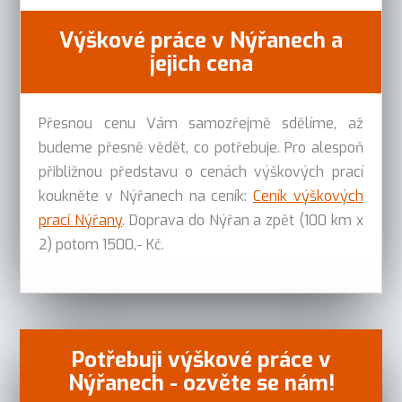
Výškové práce v Nýřanech a
jejich cena
Přesnou cenu Vám samozřejmě sdělíme, až
budeme přesně vědět, co potřebuje. Pro alespoň
přibližnou představu o cenách výškových prací
koukněte v Nýřanech na ceník:
Ceník výškových
prací Nýřany
. Doprava do Nýřan a zpět (100 km x
2) potom 1500,- Kč.
Potřebuji výškové práce v
Nýřanech - ozvěte se nám!