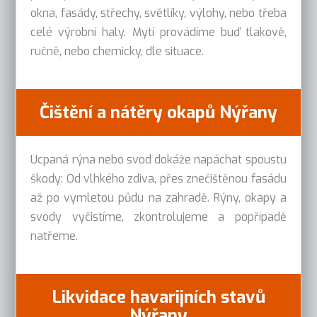
okna, fasády, střechy, světlíky, výlohy, nebo třeba
celé výrobní haly. Mytí provádíme buď tlakově,
ručně, nebo chemicky, dle situace.
Čištění a nátěry okapů Nýřany
Ucpaná rýna nebo svod dokáže napáchat spoustu
škody: Od vlhkého zdiva, přes znečištěnou fasádu
až po vymletou půdu na zahradě. Rýny, okapy a
svody vyčistíme, zkontrolujeme a popřípadě
natřeme.
Likvidace havarijních stavů
Nýřany