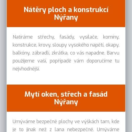
Nátěry ploch a konstrukcí
Nýřany
Natíráme střechy, fasády, vysílače, komíny,
konstrukce, krovy, sloupy vysokého napětí, okapy,
balkóny, zábradlí, zkrátka, co vás napadne. Barvu
použijeme vaší, popřípadě vám doporučíme tu
nejvhodnější.
Mytí oken, střech a fasád
Nýřany
Umýváme bezpečně plochy ve výškách tam, kde
je to jinak než z lana nebezpečné. Umýváme