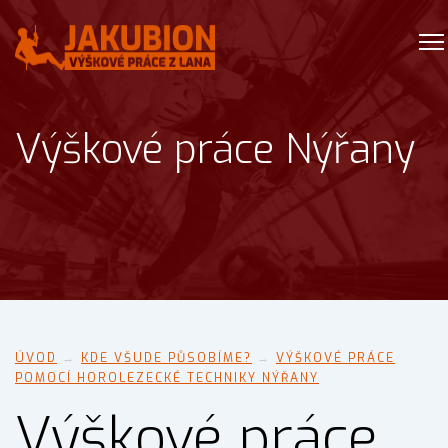
Výškové práce Nýřany
ÚVOD
→
KDE VŠUDE PŮSOBÍME?
→
VÝŠKOVÉ PRÁCE
POMOCÍ HOROLEZECKÉ TECHNIKY NÝŘANY
Výškové práce