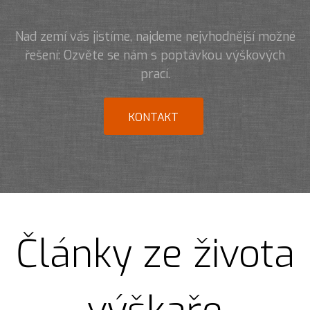
Nad zemí vás jistíme, najdeme nejvhodnější možné
řešení: Ozvěte se nám s poptávkou výškových
prací.
KONTAKT
Články ze života