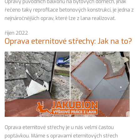
Opravy původních balkónů na bytových domech, jinak
řečeno taky reprofilace betonových konstrukcí, je jedna z
nejnáročnějších oprav, které lze z lana realizovat.
říjen 2022
Oprava eternitové střechy: Jak na to?
Oprava eternitové střechy je u nás velmi častou
poptávkou. Máme s opravami eternitových střech