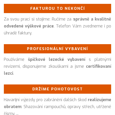
FAKTUROU TO NEKONČÍ
Za svou prací si stojíme: Ručíme za
správně a kvalitně
odvedené výškové práce
. Telefon Vám zvedneme i po
úhradě faktury.
PROFESIONÁLNÍ VYBAVENÍ
Používáme
špičkové lezecké vybavení
s platnými
revizemi, disponujeme zkouškami a jsme
certifikovaní
lezci
.
DRŽÍME POHOTOVOST
Havarijní výjezdy pro zabránění dalších škod
realizujeme
obratem
: Shazování rampouchů, opravy střech, utřžené
řísmy, ...