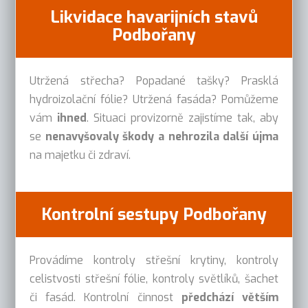
Likvidace havarijních stavů
Podbořany
Utržená střecha? Popadané tašky? Prasklá
hydroizolační fólie? Utržená fasáda? Pomůžeme
vám
ihned
. Situaci provizorně zajistíme tak, aby
se
nenavyšovaly škody a nehrozila další újma
na majetku či zdraví.
Kontrolní sestupy Podbořany
Provádíme kontroly střešní krytiny, kontroly
celistvosti střešní fólie, kontroly světlíků, šachet
či fasád. Kontrolní činnost
předchází větším