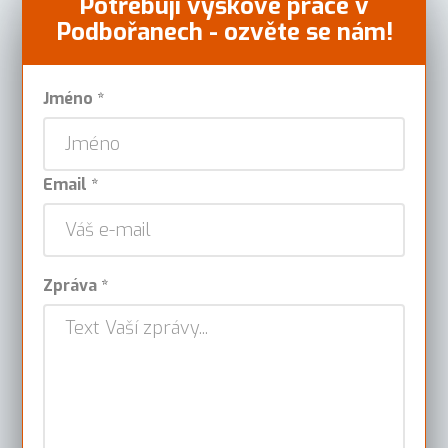
Potřebuji výškové práce v
Podbořanech - ozvěte se nám!
Jméno *
Email *
Zpráva *