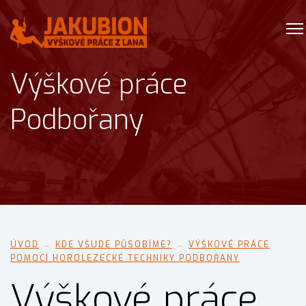
Výškové práce
Podbořany
ÚVOD
→
KDE VŠUDE PŮSOBÍME?
→
VÝŠKOVÉ PRÁCE
POMOCÍ HOROLEZECKÉ TECHNIKY PODBOŘANY
Výškové práce