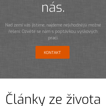
nás.
Nad zemí vás jistíme, najdeme nejvhodnější možné
řešení: Ozvěte se nám s poptávkou výškových
prací.
KONTAKT
Články ze života