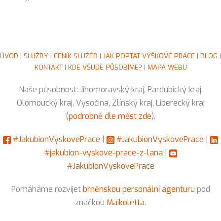
ÚVOD
|
SLUŽBY
|
CENÍK SLUŽEB
|
JAK POPTAT VÝŠKOVÉ PRÁCE
|
BLOG
|
KONTAKT
|
KDE VŠUDE PŮSOBÍME?
|
MAPA WEBU
Naše působnost: Jihomoravský kraj, Pardubický kraj,
Olomoucký kraj, Vysočina, Zlínský kraj, Liberecký kraj
(
podrobně dle měst zde
).
#JakubionVyskovePrace
|
#JakubionVyskovePrace
|
#jakubion-vyskove-prace-z-lana
|
#JakubionVyskovePrace
Pomáháme rozvíjet
brněnskou personální agenturu
pod
značkou
Maikoletta
.