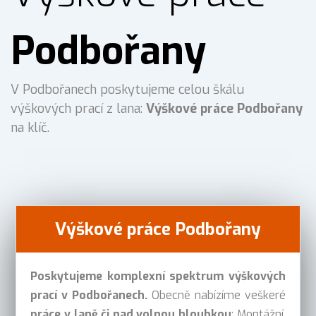
Podbořany
V Podbořanech poskytujeme celou škálu
výškových prací z lana:
Výškové práce Podbořany
na klíč.
Výškové práce Podbořany
Poskytujeme komplexní spektrum výškových
prací v Podbořanech.
Obecně nabízíme veškeré
práce v laně či nad volnou hloubkou
: Montážní,