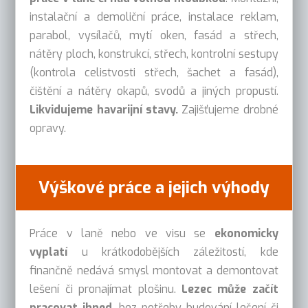
instalační a demoliční práce, instalace reklam,
parabol, vysílačů, mytí oken, fasád a střech,
nátěry ploch, konstrukcí, střech, kontrolní sestupy
(kontrola celistvosti střech, šachet a fasád),
čištění a nátěry okapů, svodů a jiných propustí.
Likvidujeme havarijní stavy.
Zajišťujeme drobné
opravy.
Výškové práce a jejich výhody
Práce v laně nebo ve visu se
ekonomicky
vyplatí
u krátkodobějších záležitostí, kde
finančně nedává smysl montovat a demontovat
lešení či pronajímat plošinu.
Lezec může začít
pracovat ihned
, bez potřeby budování lešení či