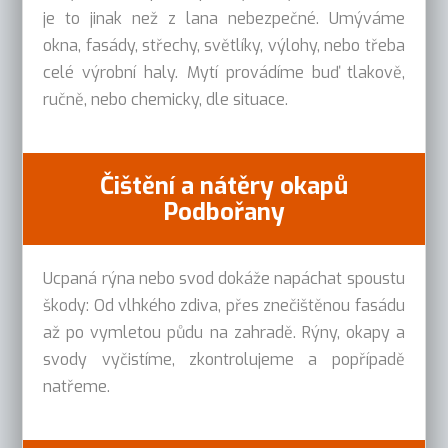
je to jinak než z lana nebezpečné. Umýváme
okna, fasády, střechy, světlíky, výlohy, nebo třeba
celé výrobní haly. Mytí provádíme buď tlakově,
ručně, nebo chemicky, dle situace.
Čištění a nátěry okapů
Podbořany
Ucpaná rýna nebo svod dokáže napáchat spoustu
škody: Od vlhkého zdiva, přes znečištěnou fasádu
až po vymletou půdu na zahradě. Rýny, okapy a
svody vyčistíme, zkontrolujeme a popřípadě
natřeme.