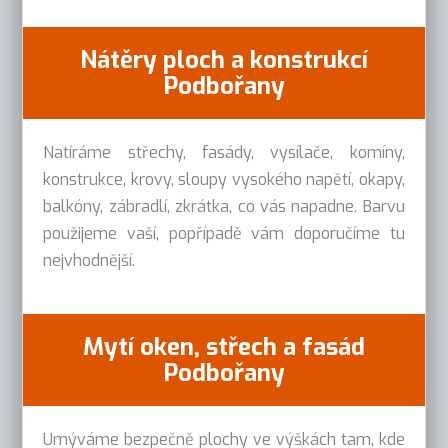
Nátěry ploch a konstrukcí
Podbořany
Natíráme střechy, fasády, vysílače, komíny,
konstrukce, krovy, sloupy vysokého napětí, okapy,
balkóny, zábradlí, zkrátka, co vás napadne. Barvu
použijeme vaší, popřípadě vám doporučíme tu
nejvhodnější.
Mytí oken, střech a fasád
Podbořany
Umýváme bezpečně plochy ve výškách tam, kde