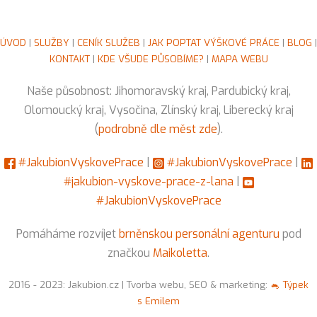
ÚVOD
|
SLUŽBY
|
CENÍK SLUŽEB
|
JAK POPTAT VÝŠKOVÉ PRÁCE
|
BLOG
|
KONTAKT
|
KDE VŠUDE PŮSOBÍME?
|
MAPA WEBU
Naše působnost: Jihomoravský kraj, Pardubický kraj,
Olomoucký kraj, Vysočina, Zlínský kraj, Liberecký kraj
(
podrobně dle měst zde
).
#JakubionVyskovePrace
|
#JakubionVyskovePrace
|
#jakubion-vyskove-prace-z-lana
|
#JakubionVyskovePrace
Pomáháme rozvíjet
brněnskou personální agenturu
pod
značkou
Maikoletta
.
2016 - 2023: Jakubion.cz | Tvorba webu, SEO & marketing:
🐁 Týpek
s Emilem