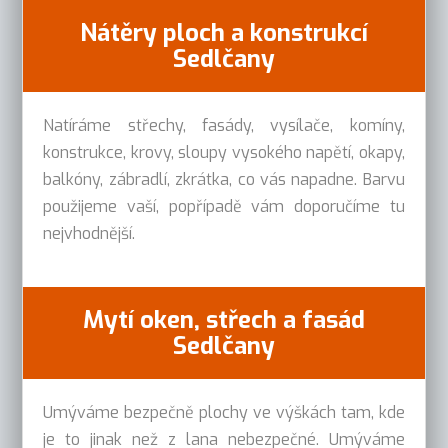
Nátěry ploch a konstrukcí
Sedlčany
Natíráme střechy, fasády, vysílače, komíny,
konstrukce, krovy, sloupy vysokého napětí, okapy,
balkóny, zábradlí, zkrátka, co vás napadne. Barvu
použijeme vaší, popřípadě vám doporučíme tu
nejvhodnější.
Mytí oken, střech a fasád
Sedlčany
Umýváme bezpečně plochy ve výškách tam, kde
je to jinak než z lana nebezpečné. Umýváme