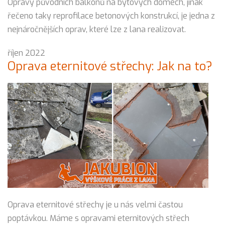
Opravy původních balkónů na bytových domech, jinak
řečeno taky reprofilace betonových konstrukcí, je jedna z
nejnáročnějších oprav, které lze z lana realizovat.
říjen 2022
Oprava eternitové střechy: Jak na to?
Oprava eternitové střechy je u nás velmi častou
poptávkou. Máme s opravami eternitových střech