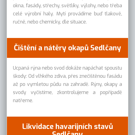
okna, fasády, střechy, světlíky, výlohy, nebo třeba
celé výrobní haly. Mytí provádíme buď tlakově,
ručně, nebo chemicky, dle situace.
Čištění a nátěry okapů Sedlčany
Ucpaná rýna nebo svod dokáže napáchat spoustu
škody: Od vlhkého zdiva, přes znečištěnou fasádu
až po vymletou půdu na zahradě. Rýny, okapy a
svody vyčistíme, zkontrolujeme a popřípadě
natřeme.
Likvidace havarijních stavů
Sedlčany