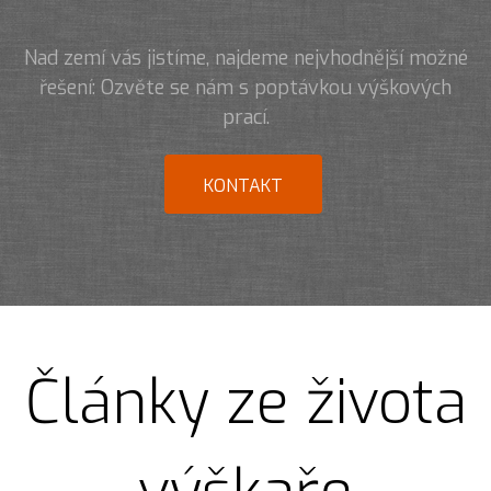
Nad zemí vás jistíme, najdeme nejvhodnější možné
řešení: Ozvěte se nám s poptávkou výškových
prací.
KONTAKT
Články ze života