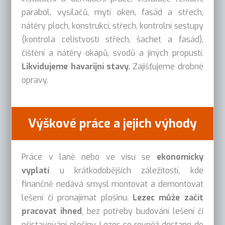
parabol, vysílačů, mytí oken, fasád a střech,
nátěry ploch, konstrukcí, střech, kontrolní sestupy
(kontrola celistvosti střech, šachet a fasád),
čištění a nátěry okapů, svodů a jiných propustí.
Likvidujeme havarijní stavy.
Zajišťujeme drobné
opravy.
Výškové práce a jejich výhody
Práce v laně nebo ve visu se
ekonomicky
vyplatí
u krátkodobějších záležitostí, kde
finančně nedává smysl montovat a demontovat
lešení či pronajímat plošinu.
Lezec může začít
pracovat ihned
, bez potřeby budování lešení či
přistavování plošiny. Lezec se rovněž dostane do