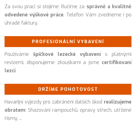
Za svou prací si stojíme: Ručíme za
správně a kvalitně
odvedené výškové práce
. Telefon Vám zvedneme i po
úhradě faktury.
PROFESIONÁLNÍ VYBAVENÍ
Používáme
špičkové lezecké vybavení
s platnými
revizemi, disponujeme zkouškami a jsme
certifikovaní
lezci
.
DRŽÍME POHOTOVOST
Havarijní výjezdy pro zabránění dalších škod
realizujeme
obratem
: Shazování rampouchů, opravy střech, utřžené
řísmy, ...