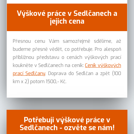
Výškové práce v Sedlčanech a
jejich cena
Přesnou cenu Vám samozřejmě sdělíme, až
budeme přesně vědět, co potřebuje. Pro alespoň
přibližnou představu o cenách výškových prací
koukněte v Sedlčanech na ceník:
Ceník výškových
prací Sedlčany
. Doprava do Sedlčan a zpět (100
km x 2) potom 1500,- Kč.
Potřebuji výškové práce v
Sedlčanech - ozvěte se nám!