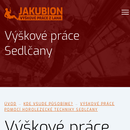
Výškové práce
Sedlčany
ÚVOD
→
KDE VŠUDE PŮSOBÍME?
→
VÝŠKOVÉ PRÁCE
POMOCÍ HOROLEZECKÉ TECHNIKY SEDLČANY
Výškové práce