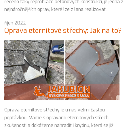
řečeno taky reprofilace betonových konstrukcí, je jedna z
nejnáročnějších oprav, které lze z lana realizovat.
říjen 2022
Oprava eternitové střechy: Jak na to?
Oprava eternitové střechy je u nás velmi častou
poptávkou. Máme s opravami eternitových střech
zkušenosti a dokážeme nahradit i krytinu, která se již