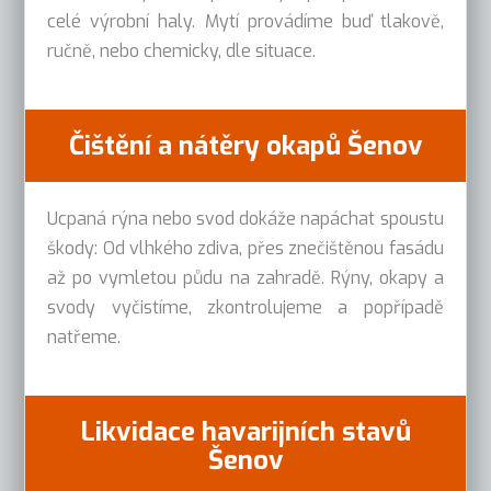
celé výrobní haly. Mytí provádíme buď tlakově,
ručně, nebo chemicky, dle situace.
Čištění a nátěry okapů Šenov
Ucpaná rýna nebo svod dokáže napáchat spoustu
škody: Od vlhkého zdiva, přes znečištěnou fasádu
až po vymletou půdu na zahradě. Rýny, okapy a
svody vyčistíme, zkontrolujeme a popřípadě
natřeme.
Likvidace havarijních stavů
Šenov