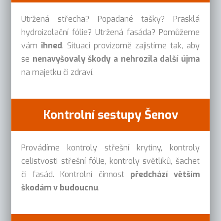
Utržená střecha? Popadané tašky? Prasklá
hydroizolační fólie? Utržená fasáda? Pomůžeme
vám
ihned
. Situaci provizorně zajistíme tak, aby
se
nenavyšovaly škody a nehrozila další újma
na majetku či zdraví.
Kontrolní sestupy Šenov
Provádíme kontroly střešní krytiny, kontroly
celistvosti střešní fólie, kontroly světlíků, šachet
či fasád. Kontrolní činnost
předchází větším
škodám v budoucnu
.