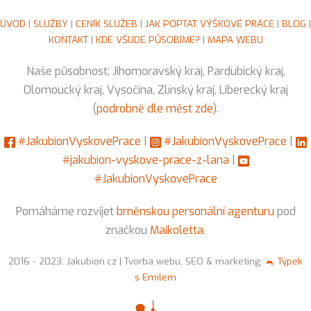
ÚVOD
|
SLUŽBY
|
CENÍK SLUŽEB
|
JAK POPTAT VÝŠKOVÉ PRÁCE
|
BLOG
|
KONTAKT
|
KDE VŠUDE PŮSOBÍME?
|
MAPA WEBU
Naše působnost: Jihomoravský kraj, Pardubický kraj,
Olomoucký kraj, Vysočina, Zlínský kraj, Liberecký kraj
(
podrobně dle měst zde
).
#JakubionVyskovePrace
|
#JakubionVyskovePrace
|
#jakubion-vyskove-prace-z-lana
|
#JakubionVyskovePrace
Pomáháme rozvíjet
brněnskou personální agenturu
pod
značkou
Maikoletta
.
2016 - 2023: Jakubion.cz | Tvorba webu, SEO & marketing:
🐁 Týpek
s Emilem