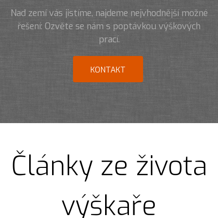
Nad zemí vás jistíme, najdeme nejvhodnější možné
řešení: Ozvěte se nám s poptávkou výškových
prací.
KONTAKT
Články ze života
výškaře