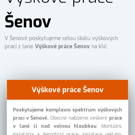
Šenov
V Šenově poskytujeme celou škálu výškových
prací z lana:
Výškové práce Šenov
na klíč.
Výškové práce Šenov
Poskytujeme komplexní spektrum výškových
prací v Šenově.
Obecně nabízíme veškeré
práce
v laně či nad volnou hloubkou
: Montážní,
instalační a demoliční práce, instalace reklam,