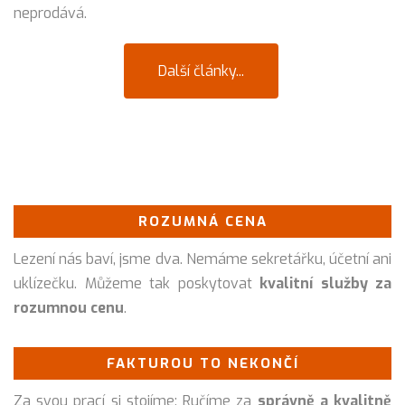
neprodává.
Další články...
ROZUMNÁ CENA
Lezení nás baví, jsme dva. Nemáme sekretářku, účetní ani
uklízečku. Můžeme tak poskytovat
kvalitní služby za
rozumnou cenu
.
FAKTUROU TO NEKONČÍ
Za svou prací si stojíme: Ručíme za
správně a kvalitně