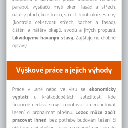
parabol, vysílačů, mytí oken, fasád a střech,
nátěry ploch, konstrukcí, střech, kontrolní sestupy
(kontrola celistvosti střech, šachet a fasád),
čištění a nátěry okapů, svodů a jiných propustí.
Likvidujeme havarijní stavy.
Zajišťujeme drobné
opravy.
Výškové práce a jejich výhody
Práce v laně nebo ve visu se
ekonomicky
vyplatí
u krátkodobějších záležitostí, kde
finančně nedává smysl montovat a demontovat
lešení či pronajímat plošinu.
Lezec může začít
pracovat ihned
, bez potřeby budování lešení či
přistavování plošiny. Lezec se rovněž dostane do