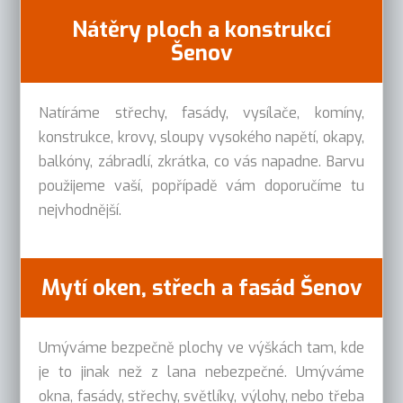
Nátěry ploch a konstrukcí
Šenov
Natíráme střechy, fasády, vysílače, komíny,
konstrukce, krovy, sloupy vysokého napětí, okapy,
balkóny, zábradlí, zkrátka, co vás napadne. Barvu
použijeme vaší, popřípadě vám doporučíme tu
nejvhodnější.
Mytí oken, střech a fasád Šenov
Umýváme bezpečně plochy ve výškách tam, kde
je to jinak než z lana nebezpečné. Umýváme
okna, fasády, střechy, světlíky, výlohy, nebo třeba