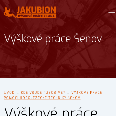
Výškové práce Šenov
ÚVOD
→
KDE VŠUDE PŮSOBÍME?
→
VÝŠKOVÉ PRÁCE
POMOCÍ HOROLEZECKÉ TECHNIKY ŠENOV
Výškové práce