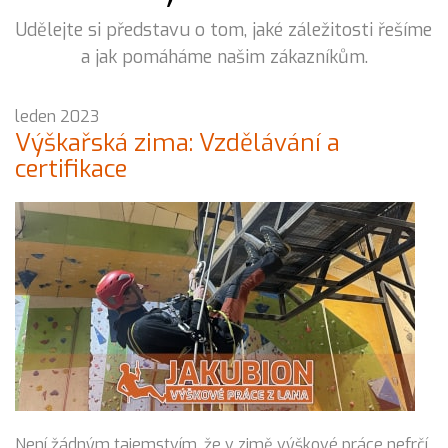
Udělejte si představu o tom, jaké záležitosti řešíme
a jak pomáháme našim zákazníkům.
leden 2023
Výškařská zima: Vzdělávání a
certifikace
Není žádným tajemstvím, že v zimě výškové práce nefrčí