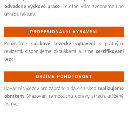
odvedené výškové práce
. Telefon Vám zvedneme i po
úhradě faktury.
PROFESIONÁLNÍ VYBAVENÍ
Používáme
špičkové lezecké vybavení
s platnými
revizemi, disponujeme zkouškami a jsme
certifikovaní
lezci
.
DRŽÍME POHOTOVOST
Havarijní výjezdy pro zabránění dalších škod
realizujeme
obratem
: Shazování rampouchů, opravy střech, utřžené
řísmy, ...