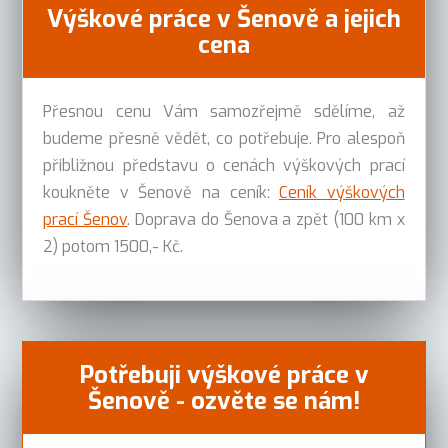
Výškové práce v Šenově a jejich
cena
Přesnou cenu Vám samozřejmě sdělíme, až
budeme přesně vědět, co potřebuje. Pro alespoň
přibližnou představu o cenách výškových prací
koukněte v Šenově na ceník:
Ceník výškových
prací Šenov
. Doprava do Šenova a zpět (100 km x
2) potom 1500,- Kč.
Potřebuji výškové práce v
Šenově - ozvěte se nám!