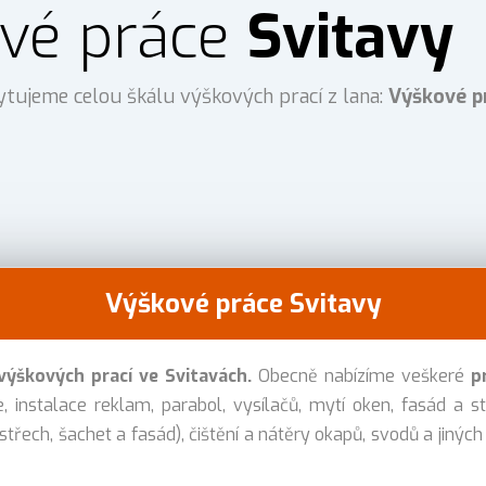
vé práce
Svitavy
ytujeme celou škálu výškových prací z lana:
Výškové p
Výškové práce Svitavy
ýškových prací ve Svitavách.
Obecně nabízíme veškeré
p
, instalace reklam, parabol, vysílačů, mytí oken, fasád a st
 střech, šachet a fasád), čištění a nátěry okapů, svodů a jiných