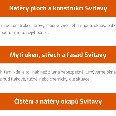
Nátěry ploch a konstrukcí Svitavy
míny, konstrukce, krovy, sloupy vysokého napětí, okapy, balk
oporučíme tu nejvhodnější.
Mytí oken, střech a fasád Svitavy
am, kde je to jinak než z lana nebezpečné. Umýváme okna, fa
e buď tlakově, ručně, nebo chemicky, dle situace.
Čištění a nátěry okapů Svitavy