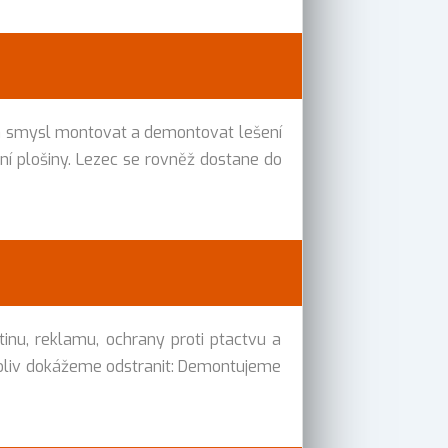
vá smysl montovat a demontovat lešení
ání plošiny. Lezec se rovněž dostane do
tinu, reklamu, ochrany proti ptactvu a
cokoliv dokážeme odstranit: Demontujeme