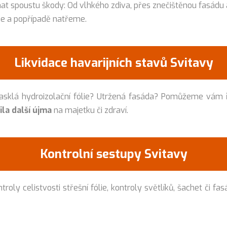
t spoustu škody: Od vlhkého zdiva, přes znečištěnou fasádu 
me a popřípadě natřeme.
Likvidace havarijních stavů Svitavy
rasklá hydroizolační fólie? Utržená fasáda? Pomůžeme vám
la další újma
na majetku či zdraví.
Kontrolní sestupy Svitavy
roly celistvosti střešní fólie, kontroly světlíků, šachet či fa