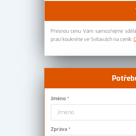
Přesnou cenu Vám samozřejmě sdělíme
prací koukněte ve Svitavách na ceník:
C
Potřebu
Jméno *
Zpráva *