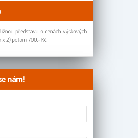
a
bližnou představu o cenách výškových
m x 2) potom 700,- Kč.
 se nám!