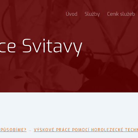
Úvod
Služby
Ceník služeb
ce Svitavy
 PŮSOBÍME?
→
VÝŠKOVÉ PRÁCE POMOCÍ HOROLEZECKÉ TECHN