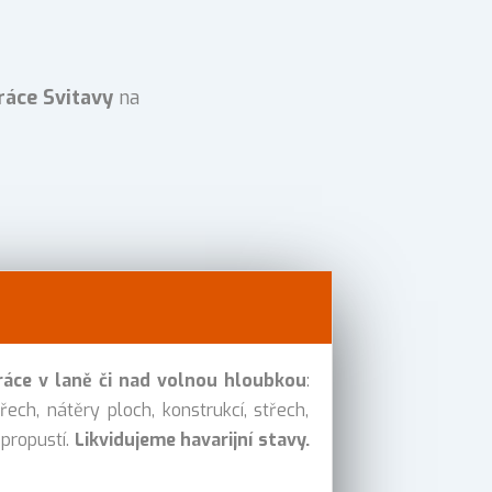
ráce Svitavy
na
ráce v laně či nad volnou hloubkou
:
řech, nátěry ploch, konstrukcí, střech,
 propustí.
Likvidujeme havarijní stavy.