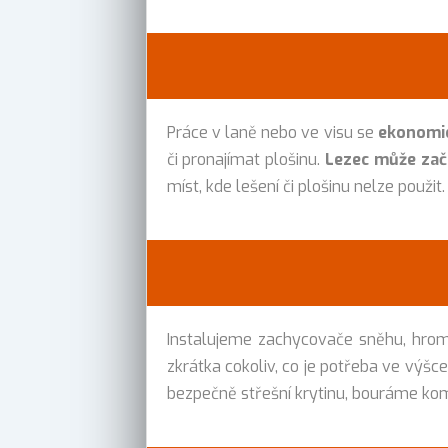
Práce v laně nebo ve visu se
ekonomic
či pronajímat plošinu.
Lezec může zač
míst, kde lešení či plošinu nelze použit.
Instalujeme zachycovače sněhu, hromos
zkrátka cokoliv, co je potřeba ve výšc
bezpečně střešní krytinu, bouráme kom