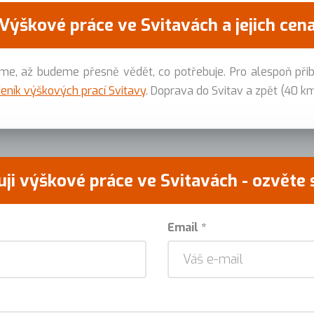
Výškové práce ve Svitavách a jejich cen
, až budeme přesně vědět, co potřebuje. Pro alespoň při
eník výškových prací Svitavy
. Doprava do Svitav a zpět (40 k
ji výškové práce ve Svitavách - ozvěte
Email *