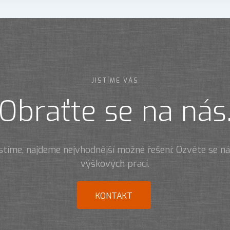
JISTÍME VÁS
Obraťte se na nás
istíme, najdeme nejvhodnější možné řešení: Ozvěte se 
výškových prací.
KONTAKT