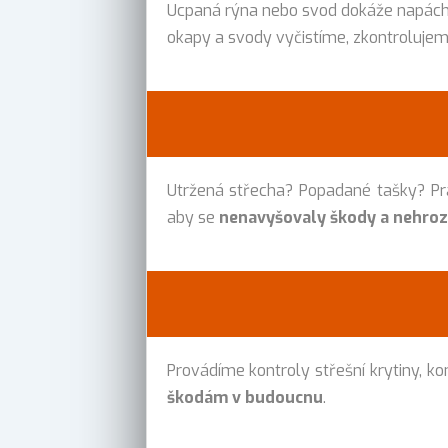
Ucpaná rýna nebo svod dokáže napácha
okapy a svody vyčistíme, zkontroluje
Utržená střecha? Popadané tašky? P
aby se
nenavyšovaly škody a nehrozi
Provádíme kontroly střešní krytiny, kont
škodám v budoucnu
.