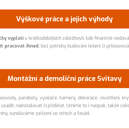
Výškové práce a jejich výhody
ky vyplatí
u krátkodobějších záležitostí, kde finančně nedá
ít pracovat ihned
, bez potřeby budování lešení či přistavov
Montážní a demoliční práce Svitavy
vody, paraboly, vysílače, kamery, dekorace, osvětlení, kry
e usadit, nainstalovat či přidělat. Umíme to i naopak, takže 
íny, sundáváme zařízení ze střech a fasád.