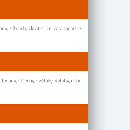
óny, zábradlí, zkrátka, co vás napadne.
sády, střechy, světlíky, výlohy, nebo