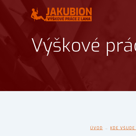
Výškové prá
ÚVOD
→
KDE VŠUDE