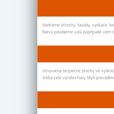
Natíráme střechy, fasády, vysílače, ko
Barvu použijeme vaší, popřípadě vám d
Umýváme bezpečně plochy ve výškách t
třeba celé výrobní haly. Mytí provádím