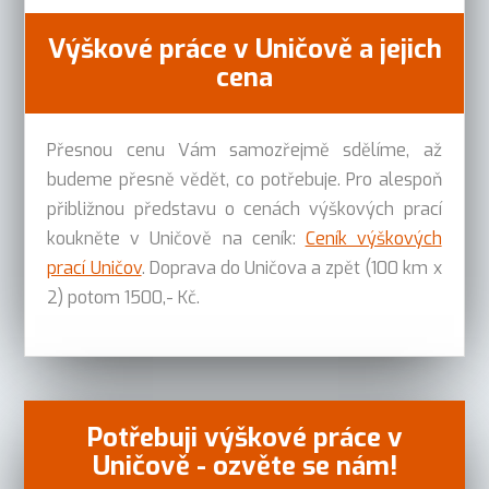
Výškové práce v Uničově a jejich
cena
Přesnou cenu Vám samozřejmě sdělíme, až
budeme přesně vědět, co potřebuje. Pro alespoň
přibližnou představu o cenách výškových prací
koukněte v Uničově na ceník:
Ceník výškových
prací Uničov
. Doprava do Uničova a zpět (100 km x
2) potom 1500,- Kč.
Potřebuji výškové práce v
Uničově - ozvěte se nám!