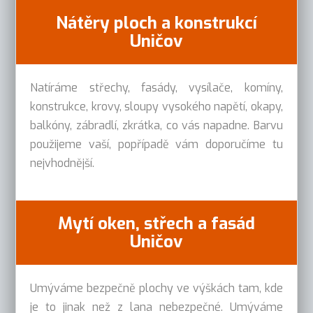
Nátěry ploch a konstrukcí
Uničov
Natíráme střechy, fasády, vysílače, komíny,
konstrukce, krovy, sloupy vysokého napětí, okapy,
balkóny, zábradlí, zkrátka, co vás napadne. Barvu
použijeme vaší, popřípadě vám doporučíme tu
nejvhodnější.
Mytí oken, střech a fasád
Uničov
Umýváme bezpečně plochy ve výškách tam, kde
je to jinak než z lana nebezpečné. Umýváme