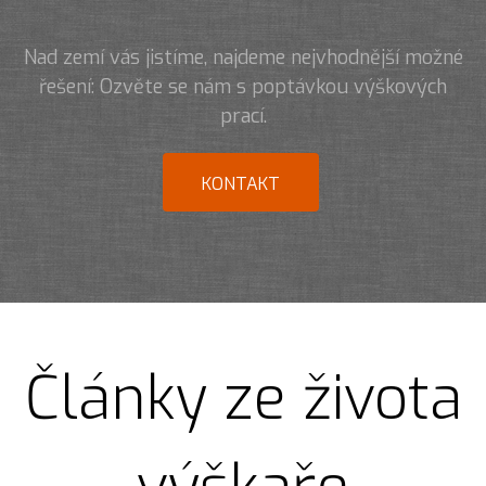
Nad zemí vás jistíme, najdeme nejvhodnější možné
řešení: Ozvěte se nám s poptávkou výškových
prací.
KONTAKT
Články ze života