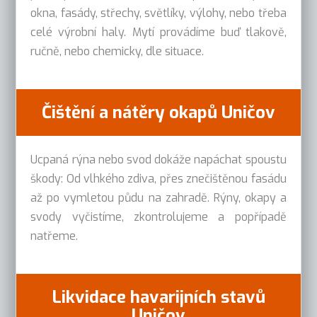
okna, fasády, střechy, světlíky, výlohy, nebo třeba
celé výrobní haly. Mytí provádíme buď tlakově,
ručně, nebo chemicky, dle situace.
Čištění a nátěry okapů Uničov
Ucpaná rýna nebo svod dokáže napáchat spoustu
škody: Od vlhkého zdiva, přes znečištěnou fasádu
až po vymletou půdu na zahradě. Rýny, okapy a
svody vyčistíme, zkontrolujeme a popřípadě
natřeme.
Likvidace havarijních stavů
Uničov