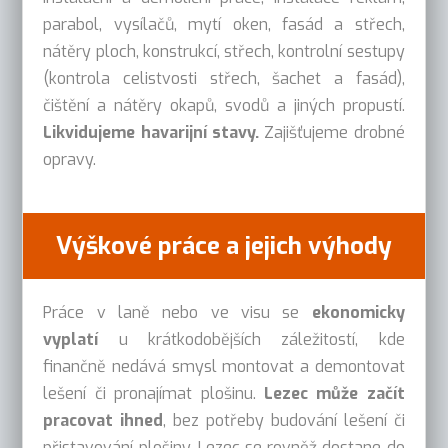
parabol, vysílačů, mytí oken, fasád a střech,
nátěry ploch, konstrukcí, střech, kontrolní sestupy
(kontrola celistvosti střech, šachet a fasád),
čištění a nátěry okapů, svodů a jiných propustí.
Likvidujeme havarijní stavy.
Zajišťujeme drobné
opravy.
Výškové práce a jejich výhody
Práce v laně nebo ve visu se
ekonomicky
vyplatí
u krátkodobějších záležitostí, kde
finančně nedává smysl montovat a demontovat
lešení či pronajímat plošinu.
Lezec může začít
pracovat ihned
, bez potřeby budování lešení či
přistavování plošiny. Lezec se rovněž dostane do