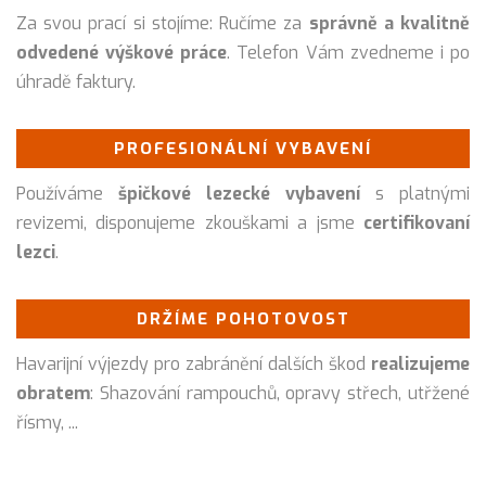
Za svou prací si stojíme: Ručíme za
správně a kvalitně
odvedené výškové práce
. Telefon Vám zvedneme i po
úhradě faktury.
PROFESIONÁLNÍ VYBAVENÍ
Používáme
špičkové lezecké vybavení
s platnými
revizemi, disponujeme zkouškami a jsme
certifikovaní
lezci
.
DRŽÍME POHOTOVOST
Havarijní výjezdy pro zabránění dalších škod
realizujeme
obratem
: Shazování rampouchů, opravy střech, utřžené
řísmy, ...