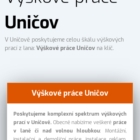
Uničov
V Uničově poskytujeme celou škálu výškových
prací z lana:
Výškové práce Uničov
na klíč.
Výškové práce Uničov
Poskytujeme komplexní spektrum výškových
prací v Uničově.
Obecně nabízíme veškeré
práce
v laně či nad volnou hloubkou
: Montážní,
instalační a demoliční práce, instalace reklam,