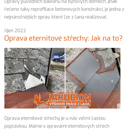
Opravy původních balkónů na bytových domech, jinak
řečeno taky reprofilace betonových konstrukcí, je jedna z
nejnáročnějších oprav, které lze z lana realizovat.
říjen 2022
Oprava eternitové střechy: Jak na to?
Oprava eternitové střechy je u nás velmi častou
poptávkou. Máme s opravami eternitových střech