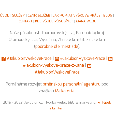
ÚVOD
|
SLUŽBY
|
CENÍK SLUŽEB
|
JAK POPTAT VÝŠKOVÉ PRÁCE
|
BLOG
|
KONTAKT
|
KDE VŠUDE PŮSOBÍME?
|
MAPA WEBU
Naše působnost: Jihomoravský kraj, Pardubický kraj,
Olomoucký kraj, Vysočina, Zlínský kraj, Liberecký kraj
(
podrobně dle měst zde
).
#JakubionVyskovePrace
|
#JakubionVyskovePrace
|
#jakubion-vyskove-prace-z-lana
|
#JakubionVyskovePrace
Pomáháme rozvíjet
brněnskou personální agenturu
pod
značkou
Maikoletta
.
2016 - 2023: Jakubion.cz | Tvorba webu, SEO & marketing:
🐁 Týpek
s Emilem