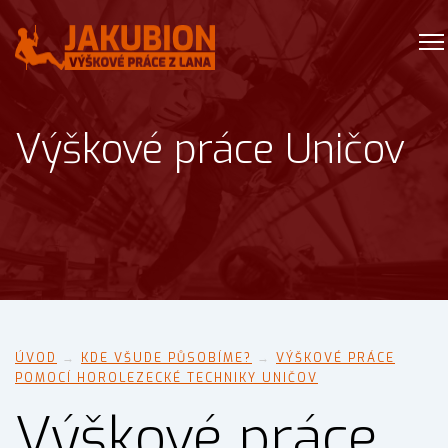
Výškové práce Uničov
ÚVOD
→
KDE VŠUDE PŮSOBÍME?
→
VÝŠKOVÉ PRÁCE
POMOCÍ HOROLEZECKÉ TECHNIKY UNIČOV
Výškové práce