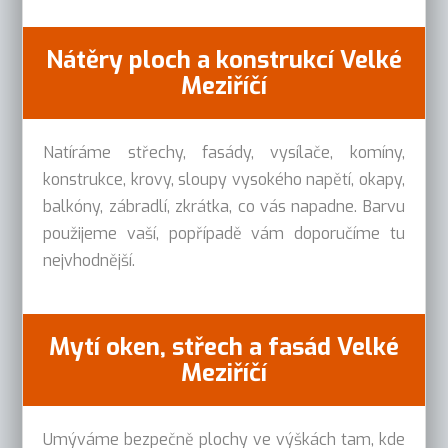
Nátěry ploch a konstrukcí Velké
Meziříčí
Natíráme střechy, fasády, vysílače, komíny,
konstrukce, krovy, sloupy vysokého napětí, okapy,
balkóny, zábradlí, zkrátka, co vás napadne. Barvu
použijeme vaší, popřípadě vám doporučíme tu
nejvhodnější.
Mytí oken, střech a fasád Velké
Meziříčí
Umýváme bezpečně plochy ve výškách tam, kde