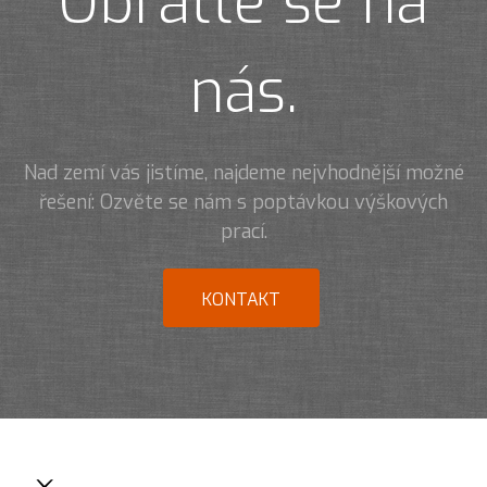
Obraťte se na
nás.
Nad zemí vás jistíme, najdeme nejvhodnější možné
řešení: Ozvěte se nám s poptávkou výškových
prací.
KONTAKT