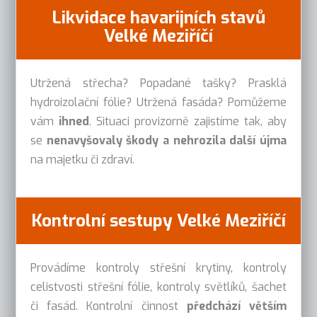
Likvidace havarijních stavů
Velké Meziříčí
Utržená střecha? Popadané tašky? Prasklá
hydroizolační fólie? Utržená fasáda? Pomůžeme
vám
ihned
. Situaci provizorně zajistíme tak, aby
se
nenavyšovaly škody a nehrozila další újma
na majetku či zdraví.
Kontrolní sestupy Velké Meziříčí
Provádíme kontroly střešní krytiny, kontroly
celistvosti střešní fólie, kontroly světlíků, šachet
či fasád. Kontrolní činnost
předchází větším