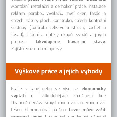
Montážní, instalační a demoliční práce, instalace
reklam, parabol, vysílačů, mytí oken, fasád a
střech, nátěry ploch, konstrukcí, střech, kontrolní
sestupy (kontrola celistvosti střech, šachet a
fasád), čištění a nátěry okapů, svodů a jiných
propustí.
Likvidujeme havarijní stavy.
Zajišťujeme drobné opravy.
Výškové práce a jejich výhody
Práce v laně nebo ve visu se
ekonomicky
vyplatí
u krátkodobějších záležitostí, kde
finančně nedává smysl montovat a demontovat
lešení či pronajímat plošinu.
Lezec může začít
pracovat ihned
, bez potřeby budování lešení či