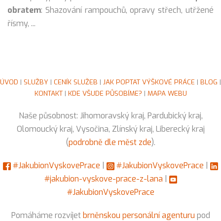
obratem
: Shazování rampouchů, opravy střech, utřžené
řísmy, ...
ÚVOD
|
SLUŽBY
|
CENÍK SLUŽEB
|
JAK POPTAT VÝŠKOVÉ PRÁCE
|
BLOG
|
KONTAKT
|
KDE VŠUDE PŮSOBÍME?
|
MAPA WEBU
Naše působnost: Jihomoravský kraj, Pardubický kraj,
Olomoucký kraj, Vysočina, Zlínský kraj, Liberecký kraj
(
podrobně dle měst zde
).
#JakubionVyskovePrace
|
#JakubionVyskovePrace
|
#jakubion-vyskove-prace-z-lana
|
#JakubionVyskovePrace
Pomáháme rozvíjet
brněnskou personální agenturu
pod