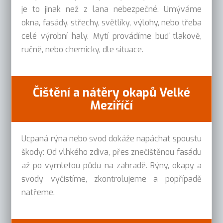
je to jinak než z lana nebezpečné. Umýváme
okna, fasády, střechy, světlíky, výlohy, nebo třeba
celé výrobní haly. Mytí provádíme buď tlakově,
ručně, nebo chemicky, dle situace.
Čištění a nátěry okapů Velké
Meziříčí
Ucpaná rýna nebo svod dokáže napáchat spoustu
škody: Od vlhkého zdiva, přes znečištěnou fasádu
až po vymletou půdu na zahradě. Rýny, okapy a
svody vyčistíme, zkontrolujeme a popřípadě
natřeme.