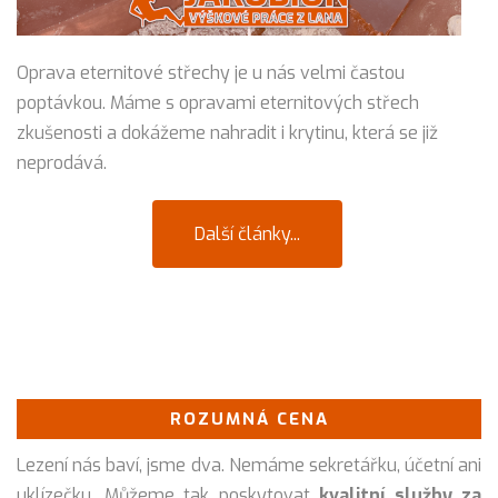
Oprava eternitové střechy je u nás velmi častou
poptávkou. Máme s opravami eternitových střech
zkušenosti a dokážeme nahradit i krytinu, která se již
neprodává.
Další články...
ROZUMNÁ CENA
Lezení nás baví, jsme dva. Nemáme sekretářku, účetní ani
uklízečku. Můžeme tak poskytovat
kvalitní služby za