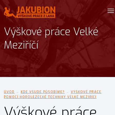
Výškové práce Velké
Meziříčí
ÚVOD
→
KDE VŠUDE PŮSOBÍME?
→
VÝŠKOVÉ PRÁCE
POMOCÍ HOROLEZECKÉ TECHNIKY VELKÉ MEZIŘÍČÍ
Výškové práce