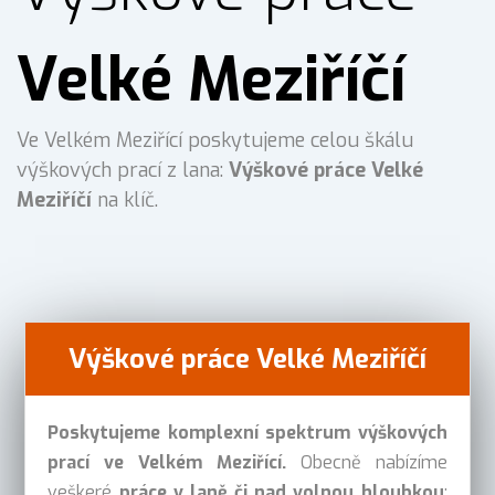
Velké Meziříčí
Ve Velkém Meziřící poskytujeme celou škálu
výškových prací z lana:
Výškové práce Velké
Meziříčí
na klíč.
Výškové práce Velké Meziříčí
Poskytujeme komplexní spektrum výškových
prací ve Velkém Meziřící.
Obecně nabízíme
veškeré
práce v laně či nad volnou hloubkou
: